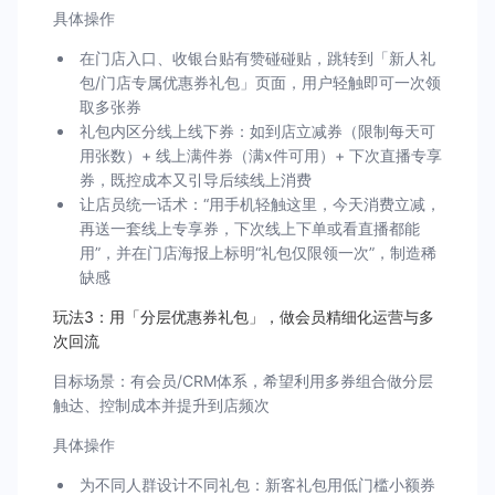
具体操作
在门店入口、收银台贴有赞碰碰贴，跳转到「新人礼
包/门店专属优惠券礼包」页面，用户轻触即可一次领
取多张券
礼包内区分线上线下券：如到店立减券（限制每天可
用张数）+ 线上满件券（满x件可用）+ 下次直播专享
券，既控成本又引导后续线上消费
让店员统一话术：“用手机轻触这里，今天消费立减，
再送一套线上专享券，下次线上下单或看直播都能
用”，并在门店海报上标明“礼包仅限领一次”，制造稀
缺感
玩法3：用「分层优惠券礼包」，做会员精细化运营与多
次回流
目标场景：有会员/CRM体系，希望利用多券组合做分层
触达、控制成本并提升到店频次
具体操作
为不同人群设计不同礼包：新客礼包用低门槛小额券