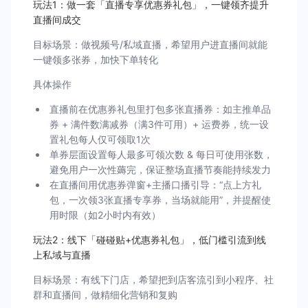
玩法1：做一套「直播专享优惠券礼包」，一键领齐提升
直播间成交
目标场景：做视频号/私域直播，希望用户进直播间就能
一键领多张券，加快下单转化
具体操作
直播前在优惠券礼包里打包多张直播券：如主推单品
券 + 满件数满减券（满3件可用）+ 运费券，统一设
置礼包每人仅可领取1次
单券层面设置每人最多可领次数 & 每日可使用张数，
避免用户一次性薅完，保证整场直播节奏能持续发力
在直播间用优惠券弹窗+主播口播引导：“点上方礼
包，一次领3张直播专享券，当场就能用”，并提醒使
用时限（如2小时内有效）
玩法2：线下「碰碰贴+优惠券礼包」，低门槛引流到线
上私域与直播
目标场景：有线下门店，希望把到店客流引到小程序、社
群和直播间，做精细化营销和复购