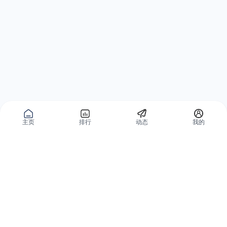
主页
排行
动态
我的
公域获客
私域复购
有赞碰碰贴
微信私域运营系统