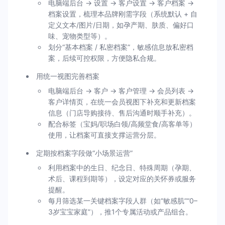
电脑端后台 → 设置 → 客户设置 → 客户档案 →
档案设置，梳理本品牌刚需字段（系统默认 + 自
定义文本/图片/日期，如孕产期、肤质、偏好口
味、宠物类型等）。
划分“基本档案 / 私密档案”，敏感信息放私密档
案，后续可控权限，方便隐私合规。
用统一视图完善档案
电脑端后台 → 客户 → 客户管理 → 会员列表 →
客户详情页，在统一会员视图下补充和更新档案
信息（门店导购接待、售后沟通时顺手补充）。
配合标签（宝妈/职场白领/高频堂食/高客单等）
使用，让档案可直接支撑运营分层。
定期按档案字段做“小场景运营”
利用档案中的生日、纪念日、特殊周期（孕期、
术后、课程到期等），设定对应的关怀券或服务
提醒。
每月筛选某一关键档案字段人群（如“敏感肌”“0–
3岁宝宝家庭”），推1个专属活动或产品组合。