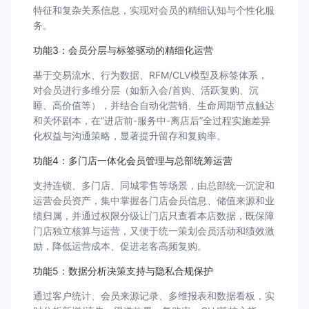
特征和复杂关系信息，实现对会员的精细认知与个性化服
务。
功能3：会员分层与标签驱动的精细化运营
基于交易流水、行为数据、RFM/CLV模型及标签体系，
对会员进行多维分层（如新入会/首购、活跃复购、沉
睡、高价值等），并结合自动化营销、生命周期节点触达
和关怀剧本，在“进店前-服务中-离店后”全过程实施差异
化权益与沟通策略，显著提升留存和复购率。
功能4：多门店一体化会员管理与总部统筹运营
支持连锁、多门店、同城零售等场景，由总部统一沉淀和
运营会员资产，集中掌握各门店会员信息、储值来源和业
绩归属，并通过权限分级让门店只查看本店数据，既保障
门店独立核算与运营，又便于统一策划会员活动和绩效激
励，降低运营成本、促进老客高频复购。
功能5：数据分析决策支持与隐私合规保护
通过客户统计、会员来源记录、多维报表和数据看板，实