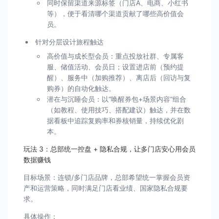
同时保留渠道来源标签（门店A、电商、小红书
等），便于看清哪个渠道贡献了哪些高价值会
员。
针对分层设计旅程触达
高价值与成长型会员：重点投放社群、专属客
服、储值活动、会员日；设置进店前（预约提
醒）、服务中（加购推荐）、离店后（回访与复
购券）的自动化触达。
潜在与沉睡会员：以“唤醒券包+场景内容”组合
（如教程、使用技巧、搭配建议）触达，并在数
据看板中追踪复购率和券核销量，持续优化剧
本。
玩法 3：总部统一控盘 + 隐私合规，让多门店安心用会员
数据赚钱
目标场景：连锁/多门店品牌，总部希望统一掌握会员资
产和运营策略，同时满足门店看业绩、国家隐私合规要
求。
具体操作：