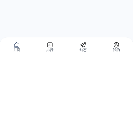
主页
排行
动态
我的
公域获客
私域复购
有赞碰碰贴
微信私域运营系统
爱逛爱打卡
智能客户运营系统
优质内容加热
营销自动化系统
有赞广告投放
智能导购系统