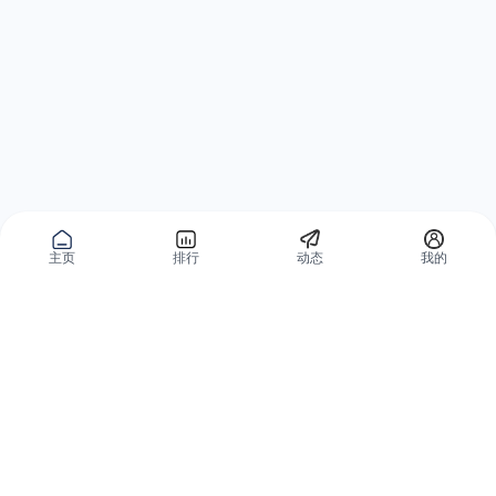
主页
排行
动态
我的
公域获客
私域复购
有赞碰碰贴
微信私域运营系统
爱逛爱打卡
智能客户运营系统