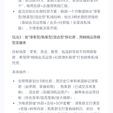
成：群活跃≥X%、复购人数≥X人、新加企微好友≥X
个”，每周在群+企微用简报汇报。
盘活后给出长期托管方案：根据一个月数据拆出“潜客
型/熟客型/混合型”私域结构，给出3档长期托管报价
（基础会员运营版 / 会员+社群版 / 全渠道私域
版），方便老板决策升级。
玩法2：按“潜客型/熟客型/混合型”拆社群，用精细运营模
型卖服务
目标场景：零售、美业、教育、低温奶等有不同周期客
群，希望用“精细会员运营+社群增长裂变”打包销售私域
托管。
具体操作：
先帮商家划分3类社群：用历史订单和来源标记潜客
群（如孕期、装修前期）、熟客群（已成交且有复
购）、混合群（高频消耗品用户），解释各自运营目
标（转化首单/提高复购/放大规模）。
为每类群做“内容+活动+SOP套餐”：潜客群主打课堂
+答疑+种草内容；熟客群主打复购福利日、积分、专