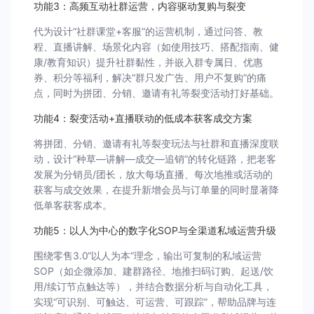
功能3：高频互动社群运营，内容驱动复购与裂变
代为设计“社群课堂+客服”的运营机制，通过问答、教
程、直播讲解、场景化内容（如使用技巧、搭配指南、健
康/教育知识）提升社群黏性，并嵌入群专属日、优惠
券、积分等福利，解决“群只发广告、用户不复购”的痛
点，同时为拼团、分销、邀请有礼等裂变活动打好基础。
功能4：裂变活动+直播联动的低成本获客成交方案
将拼团、分销、邀请有礼等裂变玩法与社群和直播深度联
动，设计“种草—讲解—成交—追销”的转化链路，把老客
发展为分销员/团长，放大每场直播、每次地推或活动的
获客与成交效果，在提升新增会员与订单量的同时显著降
低单客获客成本。
功能5：以人为中心的数字化SOP与全渠道私域运营升级
围绕零售3.0“以人为本”理念，输出可复制的私域运营
SOP（如企微添加、建群路径、地推扫码订购、起送/饮
用/续订节点触达等），并结合数据分析与自动化工具，
实现“可识别、可触达、可运营、可跟踪”，帮助品牌与连