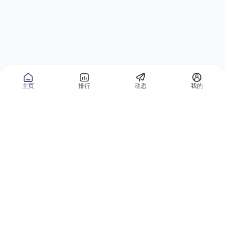
主页
排行
动态
我的
公域获客
私域复购
有赞碰碰贴
微信私域运营系统
爱逛爱打卡
智能客户运营系统
优质内容加热
营销自动化系统
有赞广告投放
智能导购系统