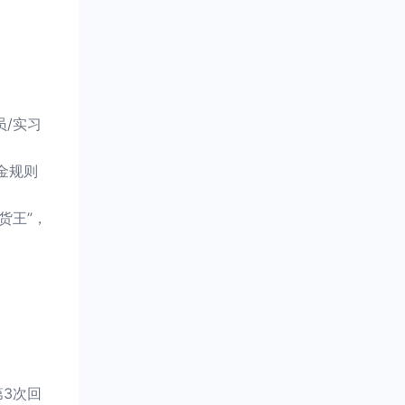
/实习
金规则
货王”，
3次回