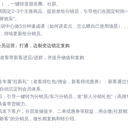
」），一键转发朋友圈、社群。
周固定2–3个主推商品，提前发给分销员，引导他们在固定时间
屏效应”。
培训中心做5分钟速成课（如何讲卖点、怎么晒自己使用场景），
高，持续更新给分销员。
 会员运营」打通，边裂变边锁定复购
老客带新客进店/进群，并提升储值和复购
客专属“拉新礼”（老客得红包/佣金，新客得优惠券），新客通过
，自动沉淀到会员体系。
，引导一键转为分销员/实习分销员，发“新人分销礼包”（高佣1
具备带货能力。
员名下客户，分层发储值卡、二单优惠券等权益，用企微/社群精
多新客”的分销员，做长期复购和转介绍。