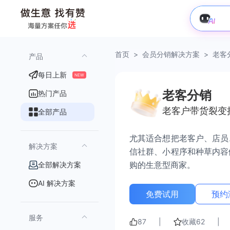
首页
>
会员分销解决方案
>
老客
产品
每日上新
NEW
老客分销
热门产品
老客户带货裂变
全部产品
尤其适合想把老客户、店员
解决方案
信社群、小程序和种草内容
购的生意型商家。
全部解决方案
AI 解决方案
免费试用
预约
服务
87
|
收藏
62
|