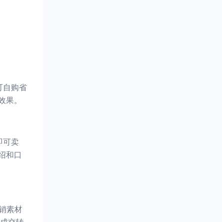
可自购省
效果。
即可卖
绍和口
销素材