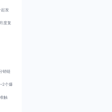
一起发
月度复
分销链
–2个爆
准触