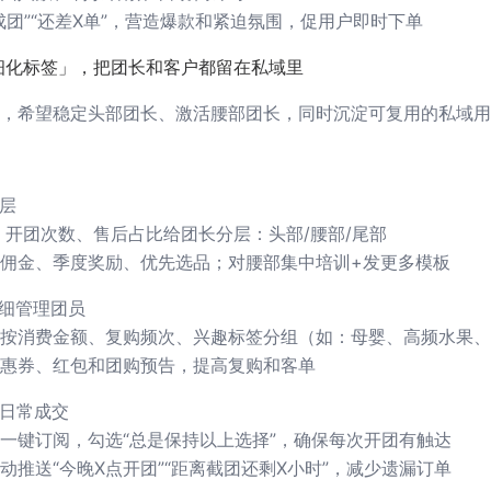
成团”“还差X单”，营造爆款和紧迫氛围，促用户即时下单
细化标签」，把团长和客户都留在私域里
，希望稳定头部团长、激活腰部团长，同时沉淀可复用的私域用
分层
、开团次数、售后占比给团长分层：头部/腰部/尾部
佣金、季度奖励、优先选品；对腰部集中培训+发更多模板
精细管理团员
按消费金额、复购频次、兴趣标签分组（如：母婴、高频水果、
惠券、红包和团购预告，提高复购和客单
定日常成交
一键订阅，勾选“总是保持以上选择”，确保每次开团有触达
动推送“今晚X点开团”“距离截团还剩X小时”，减少遗漏订单