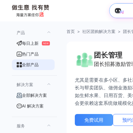
首页
>
社区团购解决方案
>
团长
产品
每日上新
NEW
团长管理
热门产品
团长招募激励管
全部产品
尤其是需要在多小区、多社
解决方案
长与帮卖团队、做佣金激励
如生鲜水果、日用百货、美
全部解决方案
会更依赖这套系统做规模化
AI 解决方案
免费试用
预约
服务