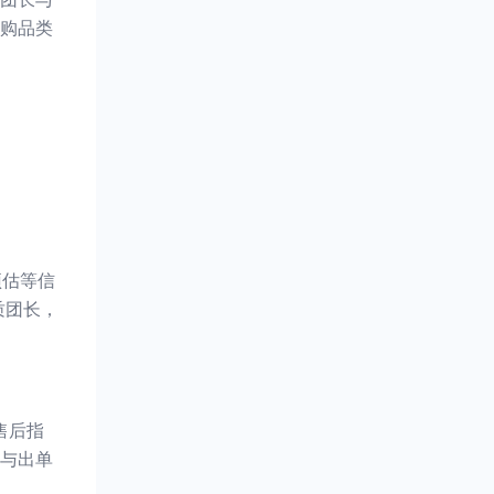
购品类
预估等信
质团长，
售后指
与出单