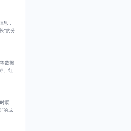
信息，
长”的分
等数据
券、红
时展
”的成