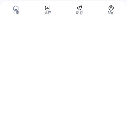
主页
排行
动态
我的
公域获客
私域复购
有赞碰碰贴
微信私域运营系统
爱逛爱打卡
智能客户运营系统
优质内容加热
营销自动化系统
有赞广告投放
智能导购系统
小红书解决方案
品牌旗舰解决方案
微信小店解决方案
小程序解决方案
全网外卖解决方案
会员分销解决方案
分销平台和群团购
私域直播解决方案