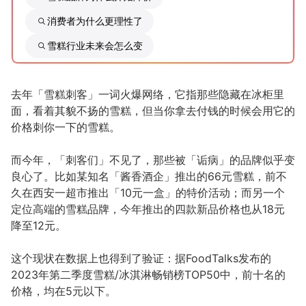
消费者为什么更理性了
增长俱乐部
雪糕行业未来会怎么变
增长俱乐部
有赞商盟
商家社区
社群交流
去年「雪糕刺客」一词火爆网络，它指那些隐藏在冰柜里
面，看着其貌不扬的雪糕，但当你拿去付钱的时候会用它的
价格刺你一下的雪糕。
合作共进
入驻有赞
认证代理商
而今年，「刺客们」不见了，那些被「诟病」的品牌似乎变
良心了。比如某知名「酱香酒企」推出的66元雪糕，前不
认证服务商
设计服务商
久在西安一超市推出「10元一盒」的特价活动；而另一个
定位高端的雪糕品牌，今年推出的四款新品价格也从18元
有赞云
数据通服务
降至12元。
这个现状在数据上也得到了验证：据FoodTalks发布的
2023年第二季度雪糕/冰淇淋畅销榜TOP50中，前十名的
价格，均在5元以下。