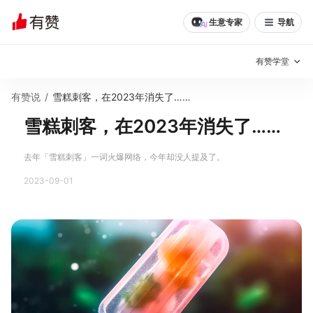
生意专家
导航
有赞学堂
有赞说
/
雪糕刺客，在2023年消失了……
有赞说增长
雪糕刺客，在2023年消失了……
私域日历
增长方法
去年「雪糕刺客」一词火爆网络，今年却没人提及了。
有赞说案例拆解
有赞专家说
2023-09-01
有赞成功案例
新零售最佳实践
面对面聊增长
有赞春季发布会
实干家直播间
新零售大会
新零售茶会