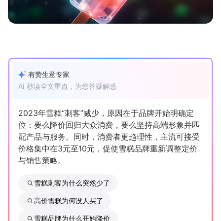
新零售私享会
门店经营增长公开课
AllValue
战略合作
增长产品指南
有赞生意专家
智库
产品场景库
AI 秒读全文重点，为您答疑解惑
产品更新动态
帮助中心
2023年雪糕“刺客”减少，原因在于品牌开始明确定
位：要么降价回归大众消费，要么坚持高端形象并匹
行业洞察
配产品与服务。同时，消费者更趋理性，主流可接受
价格集中在3元至10元，促使雪糕品牌重新调整定价
品牌消费观
行业报告
与销售策略。
新零售资讯
雪糕刺客为什么突然少了
培训课程
高价雪糕为何没人买了
私域课程
新零售内参
雪糕品牌为什么开始降价