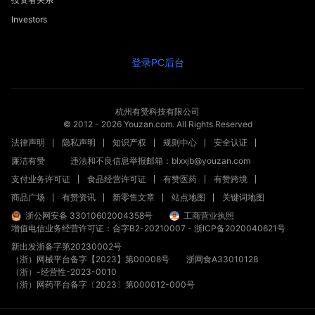
Investors
登录PC后台
杭州有赞科技有限公司
© 2012 -
2026
Youzan.com. All Rights Reserved
法律声明
隐私声明
知识产权
规则中心
安全认证
廉洁有赞
违法和不良信息举报邮箱：blxxjb@youzan.com
支付业务许可证
食品经营许可证
有赞医药
有赞跨境
商品广场
有赞资讯
新零售文章
站点地图
关键词地图
浙公网安备 33010602004358号
工商营业执照
增值电信业务经营许可证：合字B2-20210007
-
浙ICP备2020040621号
新出发浙备字第20230002号
（浙）网械平台备字【2023】第00008号
浙网食A33010128
（浙）-经营性-2023-0010
（浙）网药平台备字〔2023〕第000012-000号