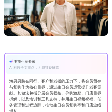
新零售私享会
门店经营增长公开课
AllValue
战略合作
增长产品指南
智库
产品场景库
产品更新动态
帮助中心
有赞生意专家
行业洞察
AI 秒读全文重点，为您答疑解惑
品牌消费观
行业报告
海男男装在同行、客户和老板的压力下，将会员留存
新零售资讯
与复购作为核心目标，通过生日会员运营提升老客贡
献。其做法包括分层会员权益、导购激励、门店目标
拆解，以及培训和工具支持，并用生日视频祝福、任
培训课程
务管理和过程追踪，推动生日会员复购率和门店业绩
私域课程
新零售内参
增长。