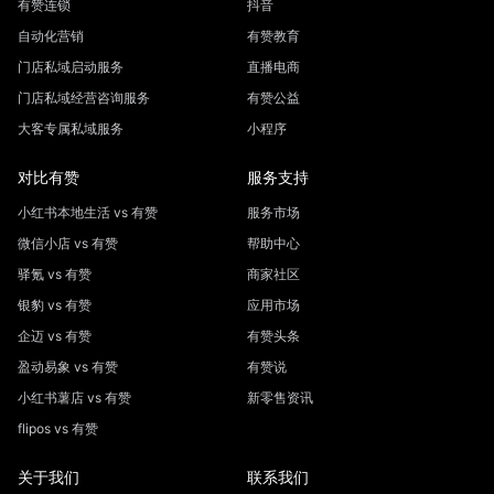
有赞连锁
抖音
自动化营销
有赞教育
门店私域启动服务
直播电商
门店私域经营咨询服务
有赞公益
大客专属私域服务
小程序
对比有赞
服务支持
小红书本地生活 vs 有赞
服务市场
微信小店 vs 有赞
帮助中心
驿氪 vs 有赞
商家社区
银豹 vs 有赞
应用市场
企迈 vs 有赞
有赞头条
盈动易象 vs 有赞
有赞说
小红书薯店 vs 有赞
新零售资讯
flipos vs 有赞
关于我们
联系我们