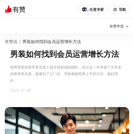
生意专家
导航
有赞学堂
有赞说
/
男装如何找到会员运营增长方法
有赞说增长
男装如何找到会员运营增长方法
私域日历
增长方法
海男男装的新零售负责人胡文斌和他的团队，在过去一年里做了非常多
有赞说案例拆解
有赞专家说
的新零售实践，探索到了让门店、导购都能简单上手的方法，做好增
长。
有赞成功案例
新零售最佳实践
2023-11-08
面对面聊增长
有赞春季发布会
实干家直播间
新零售大会
新零售茶会