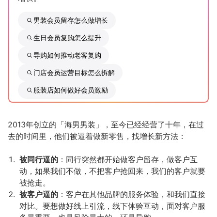
男装会员留存怎么做增长
增长俱乐部
生日会员复购怎么提升
增长俱乐部
有赞商盟
导购如何推动老客复购
商家社区
社群交流
门店会员运营目标怎么拆解
合作共进
服装店如何做好会员激励
入驻有赞
认证代理商
2013年创立的「海男男装」，至今已经经营了十年，在过
认证服务商
设计服务商
去的时间里，他们被逼着做新零售，找增长新方法：
有赞云
数据通服务
被同行逼的
：同行突然都开始做客户留存，做客户互
动，如果我们不做，不把客户抢回来，我们的客户就要
被抢走。
被客户逼的
：客户在其他品牌的服务体验，和我们直接
对比。要想做好线上引流，线下体验互动，面对客户服