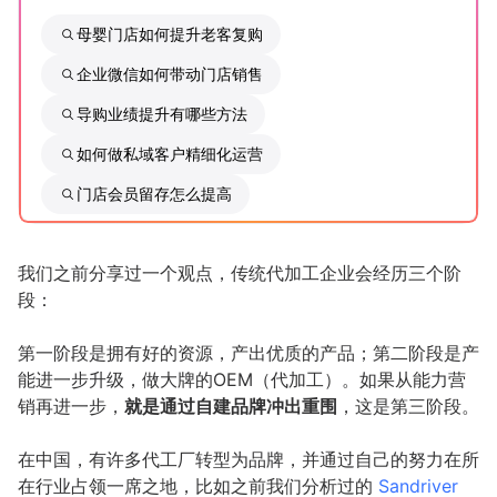
母婴门店如何提升老客复购
增长俱乐部
企业微信如何带动门店销售
增长俱乐部
有赞商盟
导购业绩提升有哪些方法
商家社区
社群交流
如何做私域客户精细化运营
门店会员留存怎么提高
合作共进
入驻有赞
认证代理商
我们之前分享过一个观点，传统代加工企业会经历三个阶
段：
认证服务商
设计服务商
第一阶段是拥有好的资源，产出优质的产品；第二阶段是产
有赞云
数据通服务
能进一步升级，做大牌的OEM（代加工）。如果从能力营
销再进一步，
就是通过自建品牌冲出重围
，这是第三阶段。
在中国，有许多代工厂转型为品牌，并通过自己的努力在所
在行业占领一席之地，比如之前我们分析过的
Sandriver