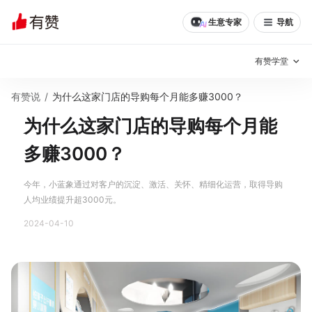
生意专家
导航
有赞学堂
有赞说
/
为什么这家门店的导购每个月能多赚3000？
有赞说增长
为什么这家门店的导购每个月能
私域日历
增长方法
多赚3000？
有赞说案例拆解
有赞专家说
今年，小蓝象通过对客户的沉淀、激活、关怀、精细化运营，取得导购
有赞成功案例
新零售最佳实践
人均业绩提升超3000元。
2024-04-10
面对面聊增长
有赞春季发布会
实干家直播间
新零售大会
新零售茶会