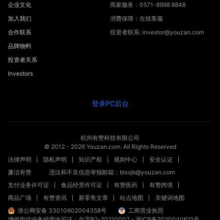
企业文化
商家服务：0571-8998 8848
加入我们
消费保障：在线客服
合作联系
投资者联系: investor@youzan.com
品牌物料
投资者关系
Investors
登录PC后台
杭州有赞科技有限公司
© 2012 -
2026
Youzan.com. All Rights Reserved
法律声明
隐私声明
知识产权
规则中心
安全认证
廉洁有赞
违法和不良信息举报邮箱：blxxjb@youzan.com
支付业务许可证
食品经营许可证
有赞医药
有赞跨境
商品广场
有赞资讯
新零售文章
站点地图
关键词地图
浙公网安备 33010602004358号
工商营业执照
增值电信业务经营许可证：合字B2-20210007
-
浙ICP备2020040621号