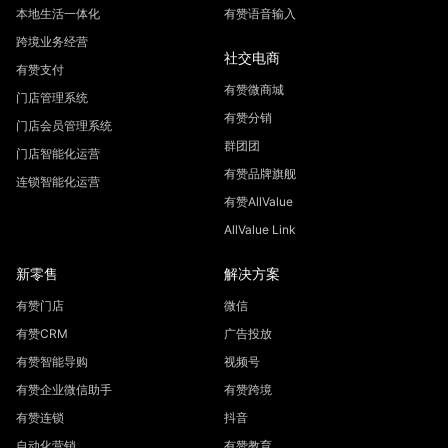
本地生活一体化
有赞语音输入
跨境业务经营
社交电商
有赞支付
有赞微商城
门店管理系统
有赞分销
门店会员管理系统
群团团
门店智能化运营
有赞品牌旗舰
连锁智能化运营
有赞AllValue
AllValue Link
新零售
解决方案
有赞门店
微信
有赞CRM
广告投放
有赞智能导购
视频号
有赞企业微信助手
有赞跨境
有赞连锁
抖音
自动化营销
有赞教育