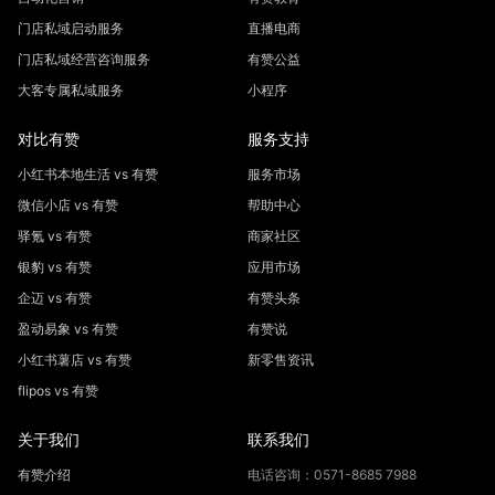
门店私域启动服务
直播电商
门店私域经营咨询服务
有赞公益
大客专属私域服务
小程序
对比有赞
服务支持
小红书本地生活 vs 有赞
服务市场
微信小店 vs 有赞
帮助中心
驿氪 vs 有赞
商家社区
银豹 vs 有赞
应用市场
企迈 vs 有赞
有赞头条
盈动易象 vs 有赞
有赞说
小红书薯店 vs 有赞
新零售资讯
flipos vs 有赞
关于我们
联系我们
有赞介绍
电话咨询：0571-8685 7988