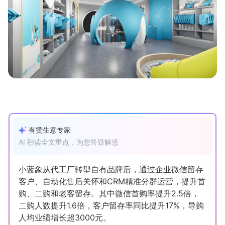
新零售私享会
门店经营增长公开课
AllValue
战略合作
增长产品指南
智库
产品场景库
产品更新动态
帮助中心
行业洞察
有赞生意专家
AI 秒读全文重点，为您答疑解惑
品牌消费观
行业报告
小蓝象从代工厂转型自有品牌后，通过企业微信留存
新零售资讯
客户、自动化售后关怀和CRM精准分群运营，提升首
购、二购和老客留存。其中微信首购率提升2.5倍，
培训课程
二购人数提升1.6倍，客户留存率同比提升17%，导购
人均业绩增长超3000元。
私域课程
新零售内参