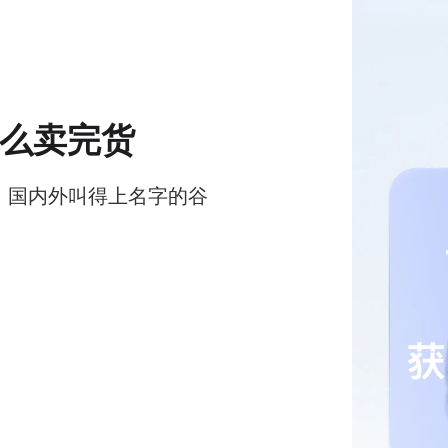
么卖完货
卡社，国内外叫得上名字的谷