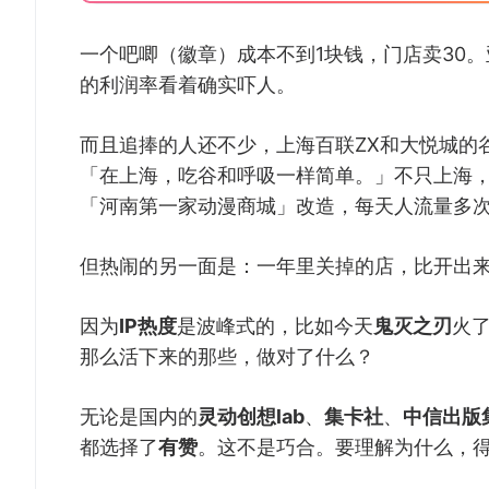
一个吧唧（徽章）成本不到1块钱，门店卖30。
的利润率看着确实吓人。
而且追捧的人还不少，上海百联ZX和大悦城的
「在上海，吃谷和呼吸一样简单。」不只上海
「河南第一家动漫商城」改造，每天人流量多
但热闹的另一面是：一年里关掉的店，比开出
因为
IP热度
是波峰式的，比如今天
鬼灭之刃
火
那么活下来的那些，做对了什么？
无论是国内的
灵动创想lab
、
集卡社
、
中信出版
都选择了
有赞
。这不是巧合。要理解为什么，