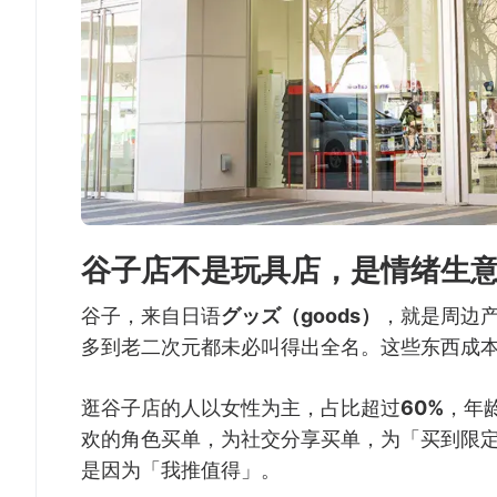
谷子店不是玩具店，是情绪生
谷子，来自日语
グッズ（goods）
，就是周边
多到老二次元都未必叫得出全名。这些东西成
逛谷子店的人以女性为主，占比超过
60%
，年
欢的角色买单，为社交分享买单，为「买到限
是因为「我推值得」。