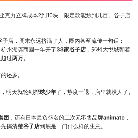
亚克力立牌成本2到10块，限定款能炒到几百。谷子店
谷子店，周末永远挤满了人，圈内甚至流传一句话：
，杭州湖滨商圈一年开了
33家谷子店
，郑州大悦城朝着
次超过
两万
。
来的还多。
了，明天就轮到
排球少年
了，热度一退，店里就没人了。
集团
，还有日本最负盛名的二次元零售品牌
animate
，
得先搞清楚
谷子店
到底是一门什么样的生意。