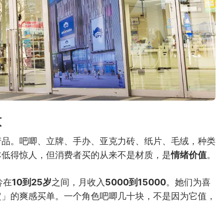
意
产品。吧唧、立牌、手办、亚克力砖、纸片、毛绒，种类
本低得惊人，但消费者买的从来不是材质，是
情绪价值
。
龄在
10到25岁
之间，月收入
5000到15000
。她们为喜
定」的爽感买单。一个角色吧唧几十块，不是因为它值，