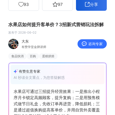
93
97
分享
增长俱乐部
增长俱乐部
有赞商盟
水果店如何提升客单价？3招新式营销玩法拆解
发布于
2026-06-02
商家社区
社群交流
大东
咨询专家
有赞学堂金牌讲师
合作共进
食品快消
百购
蛋糕烘焙
入驻有赞
认证代理商
认证服务商
设计服务商
有赞生意专家
AI 秒读全文重点，为您答疑解惑
有赞云
数据通服务
水果店可通过三招提升经营效果：一是推出小程
序月卡锁定高频顾客，提升复购；二是用预售模
式做节日礼盒，先收订单再进货，降低损耗；三
是通过超值换购提高客单价，并用自营外卖覆盖