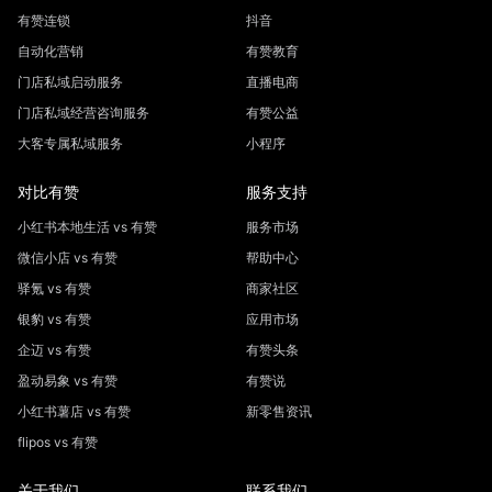
有赞连锁
抖音
自动化营销
有赞教育
门店私域启动服务
直播电商
门店私域经营咨询服务
有赞公益
大客专属私域服务
小程序
对比有赞
服务支持
小红书本地生活 vs 有赞
服务市场
微信小店 vs 有赞
帮助中心
驿氪 vs 有赞
商家社区
银豹 vs 有赞
应用市场
企迈 vs 有赞
有赞头条
盈动易象 vs 有赞
有赞说
小红书薯店 vs 有赞
新零售资讯
flipos vs 有赞
关于我们
联系我们