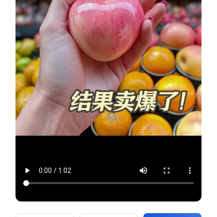
新零售私享会
门店经营增长公开课
AllValue
战略合作
增长产品指南
智库
产品场景库
产品更新动态
帮助中心
行业洞察
品牌消费观
行业报告
新零售资讯
培训课程
私域课程
新零售内参