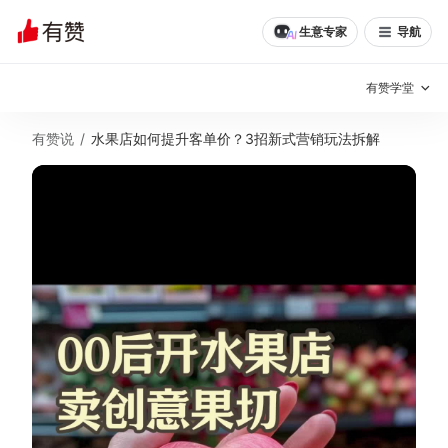
生意专家
导航
有赞学堂
有赞说
/
水果店如何提升客单价？3招新式营销玩法拆解
有赞说增长
私域日历
增长方法
有赞说案例拆解
有赞专家说
有赞成功案例
新零售最佳实践
面对面聊增长
有赞春季发布会
实干家直播间
新零售大会
新零售茶会