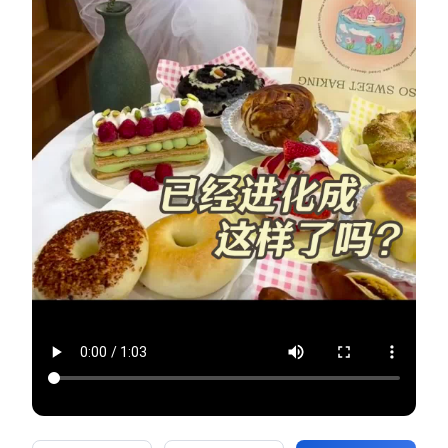
新零售私享会
门店经营增长公开课
AllValue
战略合作
增长产品指南
智库
产品场景库
产品更新动态
帮助中心
行业洞察
品牌消费观
行业报告
新零售资讯
培训课程
私域课程
新零售内参