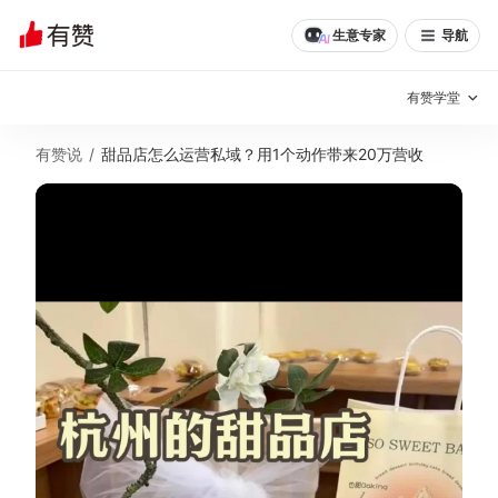
生意专家
导航
有赞学堂
有赞说
/
甜品店怎么运营私域？用1个动作带来20万营收
有赞说增长
私域日历
增长方法
有赞说案例拆解
有赞专家说
有赞成功案例
新零售最佳实践
面对面聊增长
有赞春季发布会
实干家直播间
新零售大会
新零售茶会