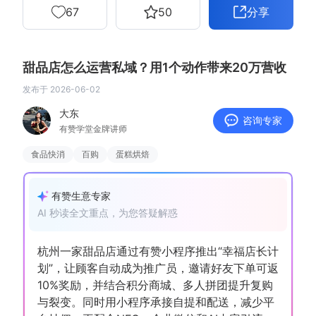
67
50
分享
增长俱乐部
增长俱乐部
有赞商盟
甜品店怎么运营私域？用1个动作带来20万营收
发布于
2026-06-02
商家社区
社群交流
大东
咨询专家
有赞学堂金牌讲师
合作共进
食品快消
百购
蛋糕烘焙
入驻有赞
认证代理商
认证服务商
设计服务商
有赞生意专家
AI 秒读全文重点，为您答疑解惑
有赞云
数据通服务
杭州一家甜品店通过有赞小程序推出“幸福店长计
划”，让顾客自动成为推广员，邀请好友下单可返
10%奖励，并结合积分商城、多人拼团提升复购
与裂变。同时用小程序承接自提和配送，减少平