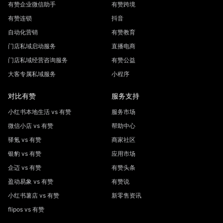
有赞企业微信助手
有赞跨境
有赞连锁
抖音
自动化营销
有赞教育
门店私域启动服务
直播电商
门店私域经营咨询服务
有赞公益
大客专属私域服务
小程序
对比有赞
服务支持
小红书本地生活 vs 有赞
服务市场
微信小店 vs 有赞
帮助中心
驿氪 vs 有赞
商家社区
银豹 vs 有赞
应用市场
企迈 vs 有赞
有赞头条
盈动易象 vs 有赞
有赞说
小红书薯店 vs 有赞
新零售资讯
flipos vs 有赞