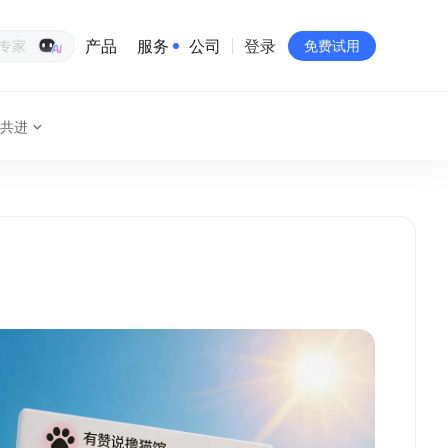
产品
服务
公司
登录
生意专家
免费试用
共进
有赞简介
投资者关系
品牌物料下载
员工验证
有赞公益
站点地图