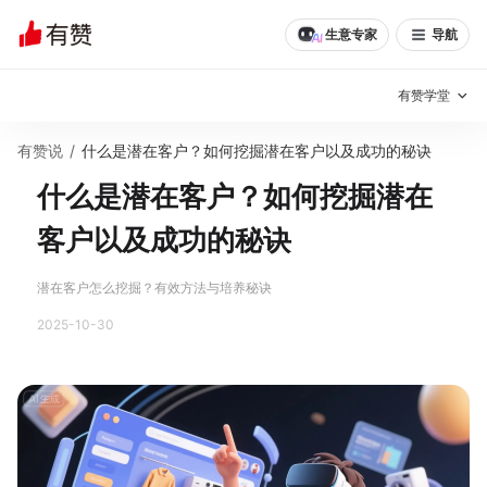
生意专家
导航
有赞学堂
有赞说
/
什么是潜在客户？如何挖掘潜在客户以及成功的秘诀
有赞说增长
什么是潜在客户？如何挖掘潜在
私域日历
增长方法
客户以及成功的秘诀
有赞说案例拆解
有赞专家说
潜在客户怎么挖掘？有效方法与培养秘诀
有赞成功案例
新零售最佳实践
2025-10-30
面对面聊增长
有赞春季发布会
实干家直播间
新零售大会
新零售茶会