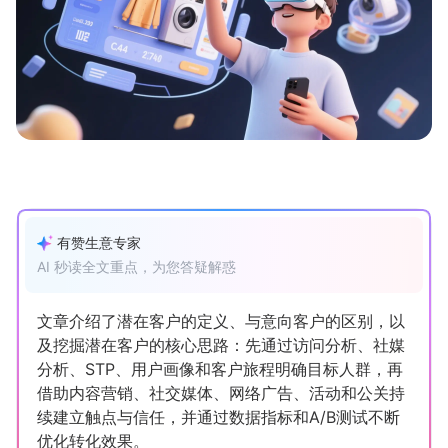
新零售私享会
门店经营增长公开课
AllValue
战略合作
增长产品指南
智库
产品场景库
产品更新动态
帮助中心
有赞生意专家
行业洞察
AI 秒读全文重点，为您答疑解惑
品牌消费观
行业报告
文章介绍了潜在客户的定义、与意向客户的区别，以
及挖掘潜在客户的核心思路：先通过访问分析、社媒
新零售资讯
分析、STP、用户画像和客户旅程明确目标人群，再
借助内容营销、社交媒体、网络广告、活动和公关持
培训课程
续建立触点与信任，并通过数据指标和A/B测试不断
优化转化效果。
私域课程
新零售内参