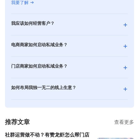
我要了解
+
我应该如何经营客户？
经营客户是指通过对用户购买习惯、消费偏好等的需求
洞察，进行精细化的人群运营，并通过客户全生命周期
+
电商商家如何启动私域业务？
的管理，把客户留下来，持续有效触达和推进重复购
二八法则告诉我们，80% 的利润来自 20% 的重要客
买，同时也可以及时接受客户反馈，以便你持续改进自
户，而做私域的目的正是如何触达并维护好这 20% 的
己的产品和服务，让客户对你的产品牌和产品感到满
+
门店商家如何启动私域业务？
重要客户。尤其当下的电商环境，公域流量红利不再，
意，甚至愿意推荐给身边的亲朋好友，为你带来新客
新零售，是一种伴随数字化时代产生的生意模式。即企
传统电商经营面临挑战，这个时候，你更应该考虑并选
户。让你能从这些客户身上获得更多价值，建立可持续
业以互联网为依托，通过运用大数据、人工智能等先进
择私域作为你下一个电商经营场所。
的客户关系，并培养他们成为你的终身客户。
+
如何布局我独一无二的线上生意？
技术手段，对商品的生产、流通与销售过程进行升级改
我要了解
我要了解
有赞拥有专业的互联网软件开发团队，基于强大的研发
造，并对线上服务、线下体验以及现代物流进行深度融
能力，为你提供个性化高品质的互联网软件定制开发服
合的零售新模式。
务，帮助品牌企业一站式解决移动零售业务问题，以更
我要了解
低的成本更高的效率，满足商家个性化需求
推荐文章
查看更多
我要了解
社群运营做不动？有赞龙虾怎么帮门店