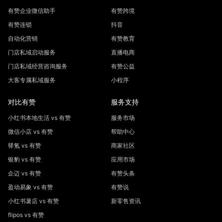
有赞企业微信助手
有赞跨境
有赞连锁
抖音
自动化营销
有赞教育
门店私域启动服务
直播电商
门店私域经营咨询服务
有赞公益
大客专属私域服务
小程序
对比有赞
服务支持
小红书本地生活 vs 有赞
服务市场
微信小店 vs 有赞
帮助中心
驿氪 vs 有赞
商家社区
银豹 vs 有赞
应用市场
企迈 vs 有赞
有赞头条
盈动易象 vs 有赞
有赞说
小红书薯店 vs 有赞
新零售资讯
flipos vs 有赞