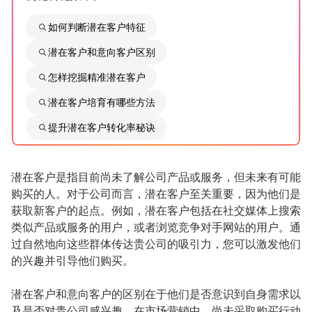
如何判断潜在客户特征
增长俱乐部
潜在客户和意向客户区别
增长俱乐部
有赞商盟
怎样挖掘精准潜在客户
商家社区
社群交流
潜在客户培育有哪些方法
提升潜在客户转化率秘诀
合作共进
入驻有赞
认证代理商
潜在客户是指目前尚未了解公司产品或服务，但未来有可能
认证服务商
设计服务商
购买的人。对于公司而言，潜在客户至关重要，因为他们是
获取新客户的起点。例如，潜在客户包括在社交媒体上搜索
有赞云
数据通服务
类似产品或服务的用户，或者浏览竞争对手网站的用户。通
过自然地向这些群体传达贵公司的吸引力，您可以激发他们
的兴趣并引导他们购买。
潜在客户和意向客户的区别在于他们是否意识到自身需求以
及是否对贵公司感兴趣。在市场营销中，尚未采取购买行动