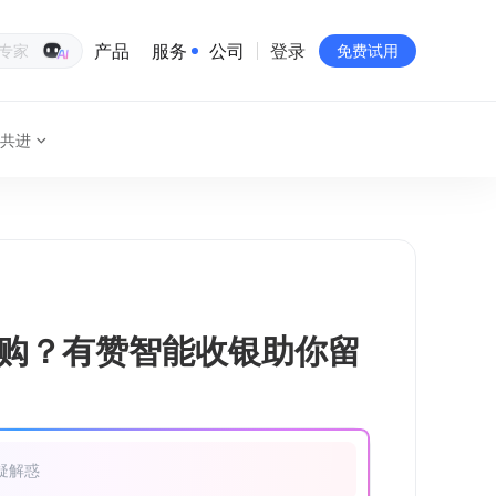
产品
服务
公司
登录
生意专家
免费试用
共进
有赞简介
投资者关系
品牌物料下载
员工验证
有赞公益
购？有赞智能收银助你留
站点地图
疑解惑