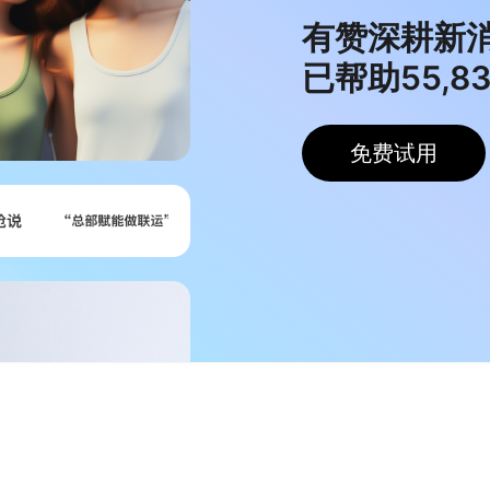
有赞深耕新
已帮助
55,8
免费试用