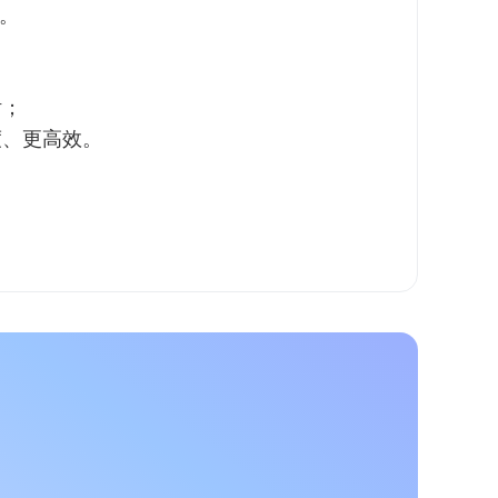
%。
话；
度、更高效。