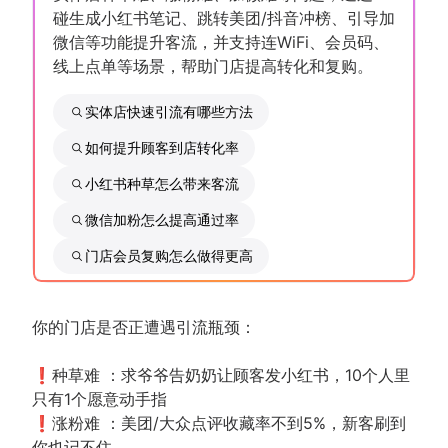
碰生成小红书笔记、跳转美团/抖音冲榜、引导加
微信等功能提升客流，并支持连WiFi、会员码、
增长俱乐部
线上点单等场景，帮助门店提高转化和复购。
增长俱乐部
有赞商盟
实体店快速引流有哪些方法
商家社区
社群交流
如何提升顾客到店转化率
小红书种草怎么带来客流
合作共进
微信加粉怎么提高通过率
入驻有赞
认证代理商
门店会员复购怎么做得更高
认证服务商
设计服务商
有赞云
数据通服务
你的门店是否正遭遇引流瓶颈：
❗种草难 ：求爷爷告奶奶让顾客发小红书，10个人里
只有1个愿意动手指
❗涨粉难 ：美团/大众点评收藏率不到5%，新客刷到
你也记不住