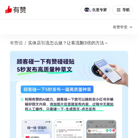
生意专家
导航
有赞学堂
有赞说
/
实体店引流怎么做？让客流翻3倍的方法～
有赞说增长
私域日历
增长方法
有赞说案例拆解
有赞专家说
有赞成功案例
新零售最佳实践
面对面聊增长
有赞春季发布会
实干家直播间
新零售大会
新零售茶会