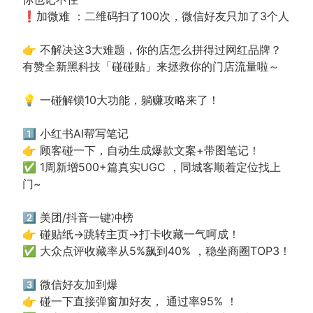
❗加微难 ：二维码扫了100次，微信好友只加了3个人
👉 不解决这3大难题，你的店怎么拼得过网红品牌？
有赞全新黑科技「碰碰贴」来拯救你的门店流量啦～
💡 一碰解锁10大功能，躺赚攻略来了！
1️⃣ 小红书AI帮写笔记
👉 顾客碰一下，自动生成爆款文案+带图笔记！
✅ 1周新增500+篇真实UGC ，同城客顺着定位找上
门~
2️⃣ 美团/抖音一键冲榜
👉 碰贴纸→跳转主页→打卡收藏一气呵成！
✅ 大众点评收藏率从5%飙到40% ，稳坐商圈TOP3！
3️⃣ 微信好友加到爆
👉 碰一下直接弹窗加好友， 通过率95% ！