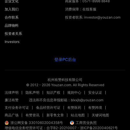
企业文化
商家服务：0571-8998 8848
加入我们
消费保障：在线客服
合作联系
投资者联系: investor@youzan.com
品牌物料
投资者关系
Investors
登录PC后台
杭州有赞科技有限公司
© 2012 -
2026
Youzan.com. All Rights Reserved
法律声明
隐私声明
知识产权
规则中心
安全认证
廉洁有赞
违法和不良信息举报邮箱：blxxjb@youzan.com
支付业务许可证
食品经营许可证
有赞医药
有赞跨境
商品广场
有赞资讯
新零售文章
站点地图
关键词地图
浙公网安备 33010602004358号
工商营业执照
增值电信业务经营许可证：合字B2-20210007
-
浙ICP备2020040621号