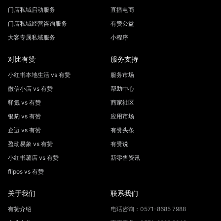
门店私域启动服务
直播电商
门店私域经营咨询服务
有赞公益
大客专属私域服务
小程序
对比有赞
服务支持
小红书本地生活 vs 有赞
服务市场
微信小店 vs 有赞
帮助中心
驿氪 vs 有赞
商家社区
银豹 vs 有赞
应用市场
企迈 vs 有赞
有赞头条
盈动易象 vs 有赞
有赞说
小红书薯店 vs 有赞
新零售资讯
flipos vs 有赞
关于我们
联系我们
有赞介绍
电话咨询：0571-8685 7988