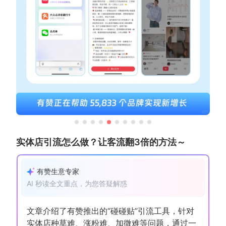
新零售私享会
门店经营增长公开课
AllValue
战略合作
增长产品指南
智库
产品场景库
产品更新动态
帮助中心
行业洞察
实体店引流怎么做？让客流翻3倍的方法～
品牌消费观
行业报告
有赞生意专家
新零售资讯
AI 秒读全文重点，为您答疑解惑
培训课程
文章介绍了有赞推出的“碰碰贴”引流工具，针对
实体店种草难、涨粉难、加微难等问题，通过一
私域课程
新零售内参