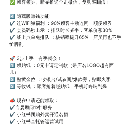
✅ 顾客领券、新品推送全走微信，复购率翻倍！
4️⃣ 隐藏版赚钱功能
✔️ 连WiFi弹福利 ：90%顾客主动连网，顺便领券
✔️ 会员码秒出示 ：排队时长减半，客单价涨30%
✔️ 线上点单免排队 ：核销率提升65%，店员再也不手
忙脚乱
🚀 3步上手，有手就会！
1️⃣ 领贴纸 ：0元申请定制款（带店名LOGO超有面
儿）
2️⃣ 贴黄金位 ：收银台/试衣间/爆款旁，贴哪火哪
3️⃣ 等收钱 ：顾客抢着碰贴纸，手机叮咚响到爆
📣 现在申请还能领取：
✔️专属顾问1对1服务
✔️ 小红书团购外卖开通名额
✔️ 小红书全托管运营试用