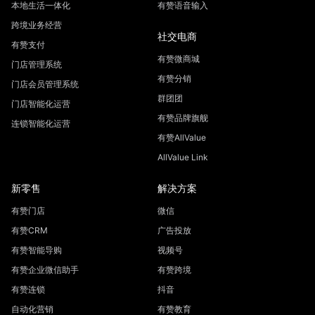
本地生活一体化
有赞语音输入
跨境业务经营
社交电商
有赞支付
有赞微商城
门店管理系统
有赞分销
门店会员管理系统
群团团
门店智能化运营
有赞品牌旗舰
连锁智能化运营
有赞AllValue
AllValue Link
新零售
解决方案
有赞门店
微信
有赞CRM
广告投放
有赞智能导购
视频号
有赞企业微信助手
有赞跨境
有赞连锁
抖音
自动化营销
有赞教育