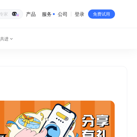
产品
服务
公司
登录
生意专家
免费试用
共进
有赞简介
投资者关系
品牌物料下载
员工验证
有赞公益
站点地图