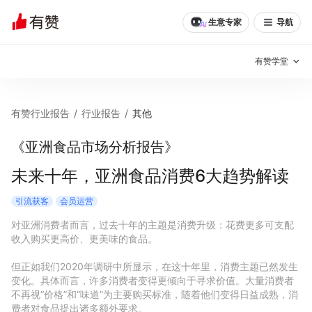
生意专家
导航
有赞学堂
有赞说增长
有赞行业报告
/
行业报告
/
其他
私域日历
增长方法
《亚洲食品市场分析报告》
有赞说案例拆解
有赞专家说
未来十年，亚洲食品消费6大趋势解读
有赞成功案例
新零售最佳实践
引流获客
会员运营
对亚洲消费者而言，过去十年的主题是消费升级：花费更多可支配
面对面聊增长
收入购买更高价、更美味的食品。

有赞春季发布会
实干家直播间
但正如我们2020年调研中所显示，在这十年里，消费主题已然发生
变化。具体而言，许多消费者变得更倾向于寻求价值。大量消费者
不再视“价格”和“味道”为主要购买标准，随着他们变得日益成熟，消
新零售大会
新零售茶会
费者对食品提出诸多额外要求。
