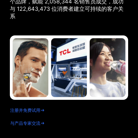
个品牌，
赋能
2,058,344
名销售员成交，
成功
与
122,643,473
位消费者建立可持续的客户关
系
注册并免费试用
与产品专家交流