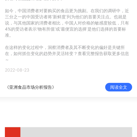
新零售私享会
门店经营增长公开课
如今，中国消费者对要购买的食品更为挑剔。在我们的调研中，近
三分之一的中国受访者将‘新鲜度’列为他们的首要关注点。也就是
AllValue
战略合作
说，与其他国家的消费者相比，中国人对价格的敏感度较低，只有
4%的受访者表示‘物有所值’或‘最便宜的选择’是他们选择的首要标
准。

增长产品指南
在这样的变化过程中，洞察消费者及其不断变化的偏好是关键所
智库
产品场景库
在，如何抓住变化的趋势并灵活转变？查看完整报告获取更多信息
～
产品更新动态
帮助中心
2022-08-23
行业洞察
《亚洲食品市场分析报告》
阅读全文
品牌消费观
行业报告
新零售资讯
培训课程
私域课程
新零售内参