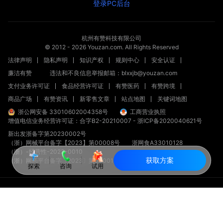
登录PC后台
杭州有赞科技有限公司
© 2012 -
2026
Youzan.com. All Rights Reserved
法律声明
隐私声明
知识产权
规则中心
安全认证
廉洁有赞
违法和不良信息举报邮箱：blxxjb@youzan.com
支付业务许可证
食品经营许可证
有赞医药
有赞跨境
商品广场
有赞资讯
新零售文章
站点地图
关键词地图
浙公网安备 33010602004358号
工商营业执照
增值电信业务经营许可证：合字B2-20210007
-
浙ICP备2020040621号
新出发浙备字第20230002号
（浙）网械平台备字【2023】第00008号
浙网食A33010128
（浙）-经营性-2023-0010
获取方案
（浙）网药平台备字〔2023〕第000012-000号
探索
咨询
试用