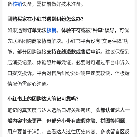
备
核销
设备，需提前做好技术准备。
团购买家在小红书遇到纠纷怎么办？
如果遇到
订单无法
核销
、体验不符或被“种草”误导
，可优
先联系团购商家协商解决。小红书平台设有“交易保障”功
能，部分团购链接
支持在线退款或售后申诉
。建议保留到
店消费记录、体验照片等凭证，必要时可通过平台申诉入
口提交投诉。平台对售后纠纷处理响应速度较快，但极端
情况仍需耐心沟通。
小红书上的团购达人笔记可靠吗？
笔记的真实度与达人选品口碑关系密切。
头部认证达人一
般内容审查更严
，但
部分小号有虚假体验、拼图等问题
，
用户要善于识别。查看达人过往历史内容、多读留言区反