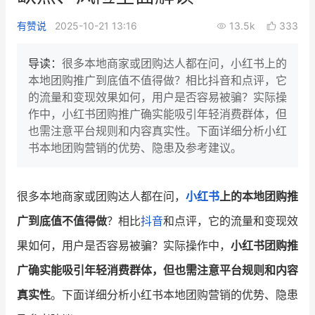
新零售私享会
门店经营增长公开课
有赞说
2025-10-21 13:16
13.5k
333
AllValue
战略合作
导读：
很多本地商家或团购达人都在问，小红书上的
本地团购推广到底值不值得做？相比抖音和点评，它
增长产品指南
的流量和变现效果如何，用户是否容易被骗？实际操
作中，小红书团购推广确实能吸引年轻消费群体，但
智库
产品场景库
也需注意平台规则和内容真实性。下面详细分析小红
产品更新动态
帮助中心
书本地团购营销的优势、隐患及参考建议。
行业洞察
很多本地商家或团购达人都在问，
小红书
上的本地团购推
品牌消费观
行业报告
广到底值不值得做
？相比
抖音
和点评，它的流量和变现效
新零售资讯
果如何，用户是否容易被骗？实际操作中，
小红书团购推
广确实能吸引年轻消费群体，但也需注意平台规则和内容
培训课程
真实性
。下面详细分析小红书本地团购营销的优势、隐患
私域课程
新零售内参