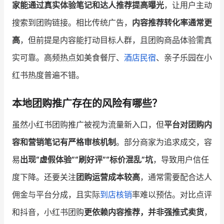
家能通过真实体验笔记和达人推荐提高曝光
，让用户主动
搜索到团购链接。相比传统广告，
内容推荐转化率通常更
高
，但前提是内容能打动目标人群，且团购商品体验需真
实可靠。高频热点如美食餐厅、
酒店
民宿
、亲子乐园在小
红书热度普遍不错。
本地团购推广存在的风险有哪些？
虽然小红书团购推广被视为流量新入口，但
平台对团购内
容和营销笔记有严格审核机制
。部分商家为追求成交，容
易
出现“虚假体验”“刷好评”“标价混乱”坑
，导致用户信任
度下降。还要关注
团购运营成本较高
，通常需要配合达人
佣金与平台分成，且实际
到店核销
率难以预估。对比点评
和抖音，小红书团购
更依赖内容推荐，并非强推式卖货
，