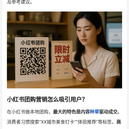
及参考建议。
增长俱乐部
增长俱乐部
有赞商盟
商家社区
社群交流
合作共进
入驻有赞
认证代理商
认证服务商
设计服务商
有赞云
数据通服务
小红书团购营销怎么吸引用户？
在小红书做本地团购，
最大的特色是内容
种草
驱动成交
。
消费者习惯搜索“XX城市美食打卡”“体验推荐”等标签，
商