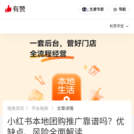
文章
问诊
群聊
学堂
推荐
分享
生意专家
导航
有赞学堂
有赞说增长
私域日历
增长方法
有赞说案例拆解
有赞专家说
有赞成功案例
新零售最佳实践
面对面聊增长
电商资讯
平台电商
文章详情
有赞春季发布会
实干家直播间
小红书本地团购推广靠谱吗？优
新零售大会
新零售茶会
缺点、风险全面解读