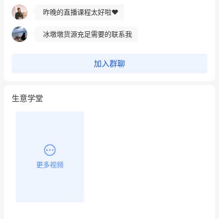
昨晚的直播课程太好啦❤️
冰墩墩货源充足需要的联系我
这个营销策划案例推荐大家看一下
加入群聊
用有赞就能在微信、小红书同时经营了
生意学堂
餐饮也得靠私域和服务提高竞争力
昨晚的直播课程太好啦❤️
更多视频