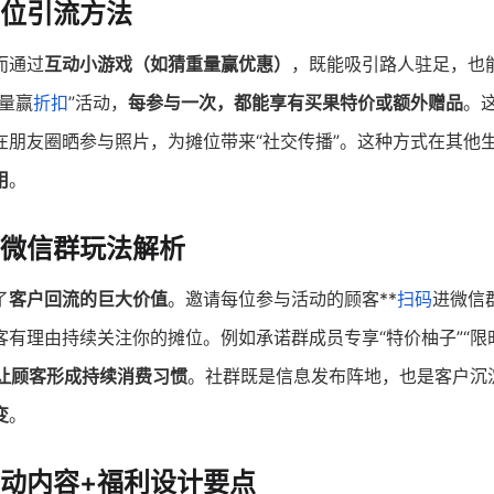
位引流方法
而通过
互动小游戏（如猜重量赢优惠）
，既能吸引路人驻足，也
量赢
折扣
”活动，
每参与一次，都能享有买果特价或额外赠品
。
朋友圈晒参与照片，为摊位带来“社交传播”。这种方式在其他
用
。
？微信群玩法解析
了
客户回流的巨大价值
。邀请每位参与活动的顾客**
扫码
进微信群
有理由持续关注你的摊位。例如承诺群成员专享“特价柚子”“限
让顾客形成持续消费习惯
。社群既是信息发布阵地，也是客户沉
变
。
动内容+福利设计要点