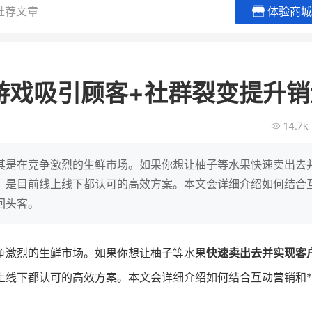
推荐文章
体验商城
谦益香畴旗舰店
白帝牛奶
粮油米面
小吃快餐
游戏吸引顾客+社群裂变提升销
30
2000
2
万
万
万人
会员的客单价提升
私域粉丝
私域全年GMV
企业微信半年拉新
14.7k
私域生态农业范本
奶企靠企业微信销
破局新
IT精英回乡种地，撬动2000万生
私域样本打法！新希
其是在竞争激烈的生鲜市场。如果你想让柚子等水果快速卖出去
意！
靠企业微信实现销售额
，是目前线上线下都认可的高效方案。本文会详细介绍如何结合
回头客。
查看详情
查看详情
争激烈的生鲜市场。如果你想让柚子等水果
快速卖出去并实现客
上线下都认可的高效方案。本文会详细介绍如何结合互动营销和*