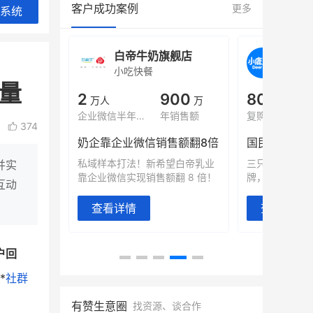
客户成功案例
更多
系统
旗舰店
小鹿蓝蓝会员
BEI
休闲零食
商城
量
母婴
900
80%
7900
万
+
万
1
年销售额
复购率
一季度营收
top
374
类目销售额
售额翻8倍
国民品牌副线的私域大爆发
望白帝乳业
三只松鼠旗下的网红婴儿辅食品
并实
翻 8 倍！
牌，22天便拿下类目第一
他只用7年做
互动
域如何破局？
查看详情
查看详情
户回
*
社群
有赞生意圈
找资源、谈合作