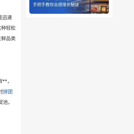
手把手教你业绩增长秘诀
能迅速
这种轻松
生鲜品类
**，
时
拼团
淀池，