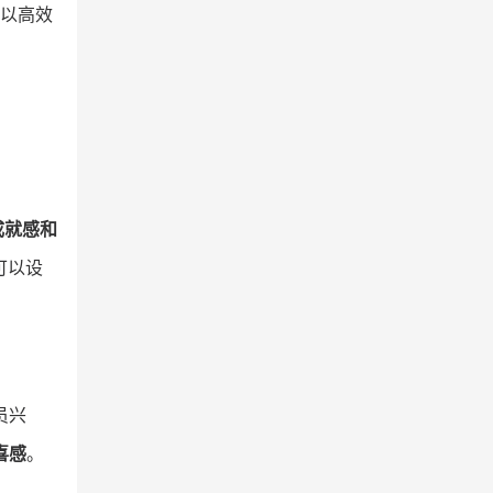
以高效
成就感和
可以设
员兴
喜感
。