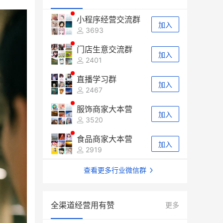
小程序经营交流群
加入
3693
门店生意交流群
加入
2401
直播学习群
加入
2467
服饰商家大本营
加入
3520
食品商家大本营
加入
2919
查看更多行业微信群
全渠道经营用有赞
更多