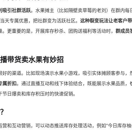
利吸引社群活跃
。水果摊主（比如隔壁卖草莓的老刘）在群内每
可获当天专属优惠，把社群变为活跃社区。
这种裂变玩法让老客户带
量。更重要的是，开展库存秒杀、团购送福利等活动时，
群成员
播带货卖水果有妙招
很好的渠道。比如现场演示水果小游戏，吸引实体摊顾客参与，
专属折扣
。通过直播互动和线下体验结合，既能展示水果品质，
于节日爆卖和库存积压时的快速促销。
？
运营和互动营销，可以动态推送库存处理活动，例如“今日库存柚