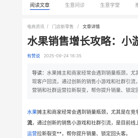
阅读文章
生意问诊
生意学堂
BEIESTATE贝易品牌
龙贝莱商城
电商资讯
门店新零售
文章详情
女装
商城
水果销售增长攻略：小
母婴
200
200
万
%
1
2
月销
top
亿元
有赞说
2025-09-24 16:35
类目销售额
年度GMV
发力私域月销200万
有货源没流量？母婴馆如何破局
这家女装连锁如何借有赞
导读：
水果摊主和商家经常会遇到销量瓶颈，尤
零售？
他只用7年做到平台销冠，转战私
现客户回流，通过创新的销售小游戏和社群引流
域如何破局？
营销和社群运营拉新裂变，帮你提升销量、锁定
查看详情
查看详情
水果
摊主和商家经常会遇到销量瓶颈，尤其是在竞
流
，通过创新的销售小游戏和社群引流，是目前线
运营
拉新裂变**，帮你提升销量、锁定回头客。