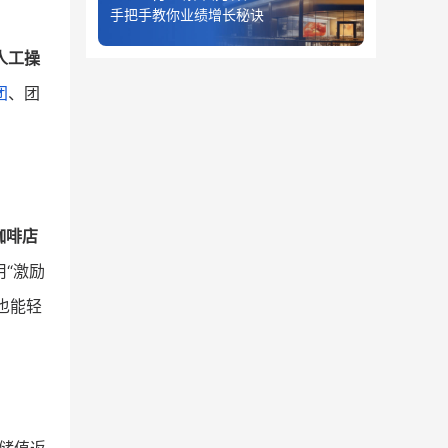
手把手教你业绩增长秘诀
人工操
团
、团
咖啡店
“激励
也能轻