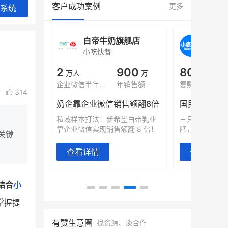
客户成功案例
更多
系统
旗舰店
白帝牛奶旗舰店
小鹿
小吃快餐
休闲零
000
2
900
80%
万
万人
万
+
域全年GMV
企业微信半年拉新
年销售额
复购率
314
奶企靠企业微信销售额翻8倍
国民品牌副
2000万生
私域样本打法！新希望白帝乳业
三只松鼠旗下
靠企业微信实现销售额翻 8 倍！
牌，22天便拿
关键
查看详情
查看详情
）结合
小
掌握提
有赞生意圈
找资源、谈合作