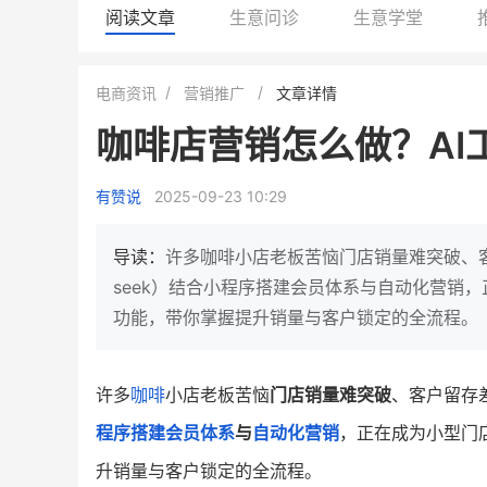
阅读文章
生意问诊
生意学堂
小鹿蓝蓝会员
BEIESTATE
电商资讯
营销推广
文章详情
休闲零食
商城
咖啡店营销怎么做？AI
母婴
80%
7900
+
万
1
2
复购率
一季度营收
top
亿元
有赞说
2025-09-23 10:29
类目销售额
年度GM
国民品牌副线的私域大爆发
三只松鼠旗下的网红婴儿辅食品
导读：
许多咖啡小店老板苦恼门店销量难突破、客
牌，22天便拿下类目第一
他只用7年做到平台销冠，
seek）结合小程序搭建会员体系与自动化营销
域如何破局？
功能，带你掌握提升销量与客户锁定的全流程。
查看详情
查看详情
许多
咖啡
小店老板苦恼
门店销量难突破
、客户留存
程序
搭建会员体系
与
自动化营销
，正在成为小型门
升销量与客户锁定的全流程。