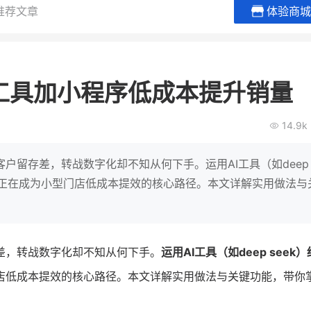
推荐文章
体验商城
贝易品牌
龙贝莱商城
谦益香畴
女装
粮油米面
工具加小程序低成本提升销量
200
200
30
2
万
%
万
月销
会员的客单价提升
私域粉丝
私
14.9k
V
发力私域月销200万
私域生态农业范本
有货源没流量？母婴馆如何破局
这家女装连锁如何借有赞破局新
IT精英回乡种地，撬动
户留存差，转战数字化却不知从何下手。运用AI工具（如deep
零售？
意！
转战私
，正在成为小型门店低成本提效的核心路径。本文详解实用做法与
查看详情
查看详情
差，转战数字化却不知从何下手。
运用AI工具（如deep seek
店低成本提效的核心路径。本文详解实用做法与关键功能，带你