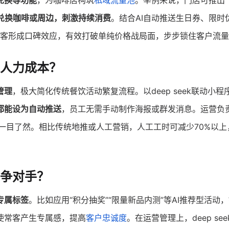
兑换等功能
，为咖啡店构筑
私域流量池
。举例来说，门店可推出“
兑换咖啡或周边，刺激持续消费
。结合AI自动推送生日券、限时
带新客形成口碑效应，有效打破单纯价格战局面，步步锁住客户流
人力成本？
管理
，极大简化传统餐饮活动繁复流程。以deep seek联动小程
都能设为自动推送
，员工无需手动制作海报或群发消息。运营负
 一目了然。相比传统地推或人工营销，人工工时可减少70%以上
争对手？
专属标签
。比如应用“积分抽奖”“限量新品内测”等AI推荐型活动，
使常客产生专属感，提高
客户忠诚度
。在运营管理上，deep se