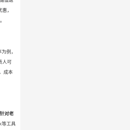
储值返
优惠，
量。
序为例，
责人可
，成本
针对老
ek等工具