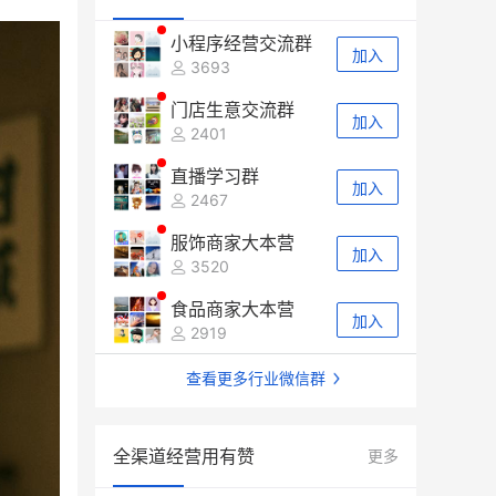
小程序经营交流群
加入
3693
门店生意交流群
加入
2401
直播学习群
加入
2467
服饰商家大本营
加入
3520
食品商家大本营
加入
2919
查看更多行业微信群
全渠道经营用有赞
更多