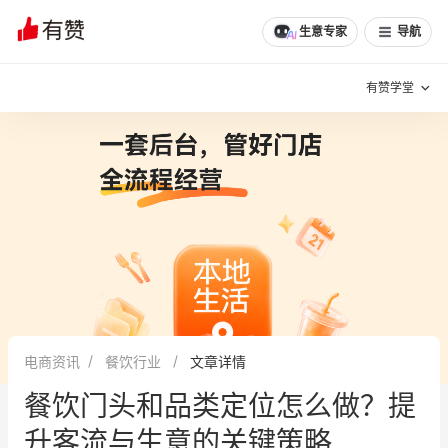
生意专家
导航
有赞学堂
有赞说增长
私域日历
增长方法
有赞说案例拆解
有赞专家说
有赞成功案例
新零售最佳实践
面对面聊增长
电商资讯
餐饮行业
文章详情
有赞春季发布会
实干家直播间
餐饮门头和品类定位怎么做？提
新零售大会
新零售茶会
升客流与生意的关键策略