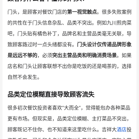
门头，是顾客对餐饮门店的
第一视觉触点
。很多失败案例
的共性在于门头信息杂乱、品类不突出。例如九川煎肉菜
吧，门头贴有橘色补丁，品牌名和主营品类毫无关联，导
致顾客路过时一点头绪都没有。
门头设计仅传递品牌形象
是远远不够的
，必须
突出主营品类和明确消费场景
。如果
店名和门头让顾客联想不出你是吃饭的还是喝茶的，选择
自然不会发生。
品类定位模糊直接导致顾客流失
很多初次餐饮投资者喜欢“大而全”，觉得能包办各种菜品
更有市场。但现实是，品类定位模糊、主打菜品不突出，
顾客既记不住你、也不知道来这里吃什么。吉祥大
酒店
投