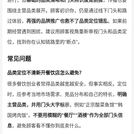
进行，但
基础的品类清晰和门头辨识度是前提
，传播也要
围绕主营品类展开。顾客初识你，仍是通过线下门头和路
过体验，
再强的品牌推广也救不了品类定位错乱
。如果前
期经营遇到困扰，建议用顾客视角重新审视门头和品类定
位，找到你在认知链路里的“断点”。
常见问题
品类定位不清新开餐饮店怎么避免？
很多餐饮创业者觉得品类越宽越安全，但事实相反。定位
时，应参考当地市场需求、竞品分布和自己的特长，
明确
主营品类，并用门头大字标示
，例如“正宗酸菜鱼馆”“韩
国烤肉饭”。
不要用模糊的“餐厅”“酒楼”作为全部门头信
息
，避免顾客看不懂你到底卖什么。