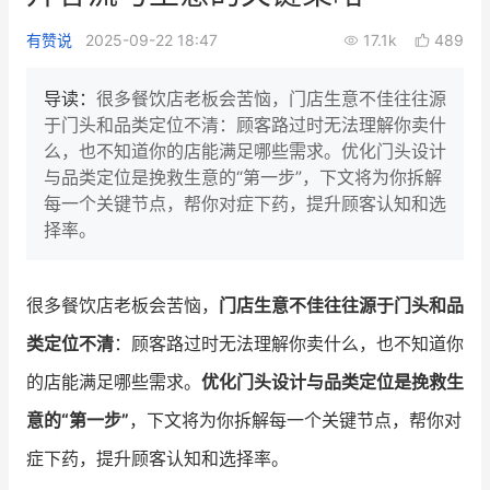
新零售私享会
门店经营增长公开课
有赞说
2025-09-22 18:47
17.1k
489
AllValue
战略合作
导读：
很多餐饮店老板会苦恼，门店生意不佳往往源
于门头和品类定位不清：顾客路过时无法理解你卖什
增长产品指南
么，也不知道你的店能满足哪些需求。优化门头设计
与品类定位是挽救生意的“第一步”，下文将为你拆解
智库
产品场景库
每一个关键节点，帮你对症下药，提升顾客认知和选
产品更新动态
帮助中心
择率。
行业洞察
很多餐饮店老板会苦恼，
门店生意不佳往往源于门头和品
品牌消费观
行业报告
类定位不清
：顾客路过时无法理解你卖什么，也不知道你
新零售资讯
的店能满足哪些需求。
优化门头设计与品类定位是挽救生
意的“第一步”
，下文将为你拆解每一个关键节点，帮你对
培训课程
症下药，提升顾客认知和选择率。
私域课程
新零售内参