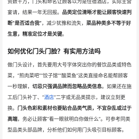
资数千万，门头和命名让顾客以为是住宿酒店，实际主营
宴请，结果一年无回报。
品类定位清晰才能让顾客快速判
断“是否适合我”
，减少犹豫和流失，
菜品种类多不等于好
生意，精准定位才是关键
。
如何优化门头门脸？有实用方法吗
做门头设计，首先要用大号字体突出你的餐饮品类或特色
菜，“煎肉菜吧”“饺子馆”“酸菜鱼”这类直接命名能帮顾客
一秒理解，
切忌只强调品牌而忽略品类信息
。如果还在施
工后门头补丁、“
酒店
”二字或无品类提示，建议立刻更
换。
门头色彩和素材也要贴合品类气质，不宜杂乱或过于
高端
，务必让顾客“看一眼就明白你做什么”。可参考同类
型品类头部品牌，分析他们如何用门头吸引目标顾客。