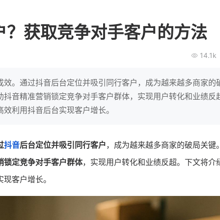
BEIESTATE贝易品牌
龙贝莱商
女装
商城
户？获取竞争对手客户的方法
母婴
200
2
万
万
1
2
收
月销
top
亿元
14.1k
类目销售额
年度GMV
爆发
发力私域月销200
有货源没流量？母婴馆如何破局
辅食品
这家女装连锁如何借
成效。通过抖音后台定位并吸引同行客户，成为越来越多商家的
零售？
他只用7年做到平台销冠，转战私
助抖音精准营销锁定竞争对手客户群体，实现用户转化和业绩反
域如何破局？
高效利用抖音后台实现客户增长。
查看详情
查看详情
过
抖音
后台定位并吸引同行客户
，成为越来越多商家的破局关键
销锁定竞争对手客户群体
，实现用户转化和业绩反超。下文将介
实现客户增长。