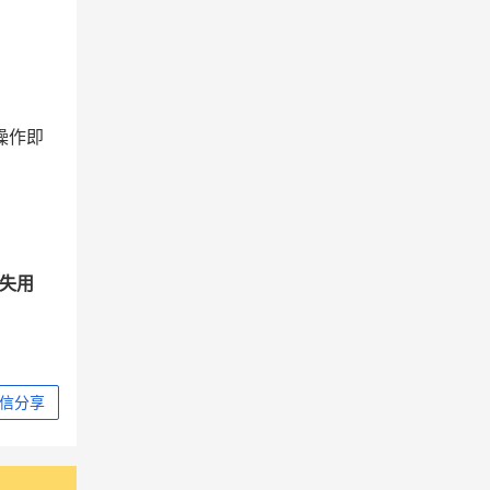
操作即
流失用
信分享