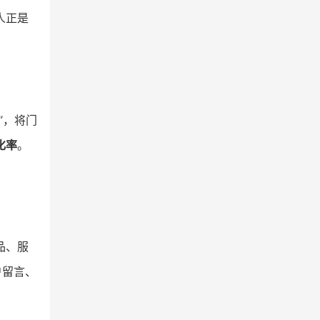
人正是
”，将门
化率
。
品、服
户留言、