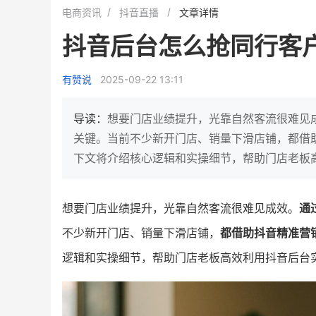
白帝牛奶旗舰店
小鹿蓝蓝会员
电商资讯
抖音直播
文章详情
小吃快餐
休闲零食
抖音后台怎么抢同行客
2
900
80%
7900
万人
万
+
企业微信半年拉新
年销售额
复购率
一季度营
有赞说
2025-09-22 13:11
奶企靠企业微信销售额翻8倍
国民品牌副线的私域大
私域样本打法！新希望白帝乳业
三只松鼠旗下的网红婴儿
导读：
想要门店业绩提升，光靠自然客流很难见
靠企业微信实现销售额翻 8 倍！
牌，22天便拿下类目第一
关键。当前不少新开门店、销量下滑店铺，都借
下文将介绍核心逻辑和实操细节，帮助门店老板
查看详情
查看详情
想要门店业绩提升，光靠自然客流很难见成效。
通
不少新开门店、销量下滑店铺，
都借助抖音精准营
逻辑和实操细节，帮助门店老板高效利用抖音后台