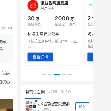
城
谦益香畴旗舰店
白帝
粮油米面
小吃快
00
30
2000
2
%
万
万
万人
会员的客单价提升
私域粉丝
私域全年GMV
企业微信半年拉
350
万
私域生态农业范本
奶企靠企业微
有赞破局新
IT精英回乡种地，撬动2000万生
私域样本打法
破局
意！
靠企业微信实现
超。
查看详情
查看详情
。当前
绍核心
有赞生意圈
找资源、谈合作
小程序经营交流群
加入
3693