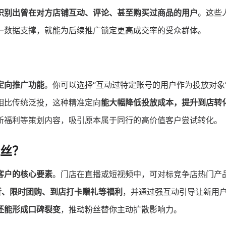
识别出曾在对方店铺互动、评论、甚至购买过商品的用户
。这些
一数据支撑，就能为后续推广锁定更高成交率的受众群体。
定向推广功能
。你可以选择“互动过特定账号的用户作为投放对象
相比传统泛投，这种精准定向
能大幅降低投放成本，提升到店转
新福利等策划内容，吸引原本属于同行的高价值客户尝试转化。
丝？
客户的核心要素
。门店在直播或短视频中，可对标竞争店热门产
折、限时团购、到店打卡赠礼等福利
，并通过强互动引导让新用
还能形成口碑裂变
，推动粉丝替你主动扩散影响力。