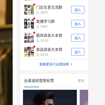
门店生意交流群
加入
2401
直播学习群
加入
2467
服饰商家大本营
加入
3520
食品商家大本营
加入
2919
查看更多行业微信群
全渠道经营用有赞
更多