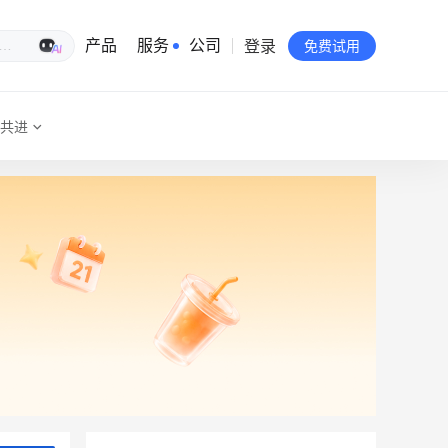
登录
生意专家
产品
服务
公司
免费试用
共进
有赞简介
投资者关系
品牌物料下载
员工验证
有赞公益
站点地图