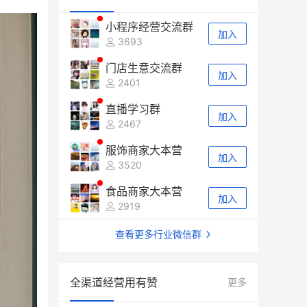
小程序经营交流群
加入
3693
门店生意交流群
加入
2401
直播学习群
加入
2467
服饰商家大本营
加入
3520
食品商家大本营
加入
2919
查看更多行业微信群
全渠道经营用有赞
更多