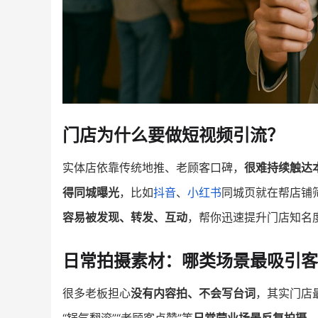
门店为什么要做短视频引流？
实体店依靠传统地推、老顾客口碑，
很难持续触达
得同城曝光
，比如
抖音
、
小红书
同城页就在帮店铺
容易被发现、转发、互动
，帮你迅速提升门店知名
日常拍摄素材：哪类场景最吸引客
很多老板担心
没有内容拍、不会写台词
，其实门店