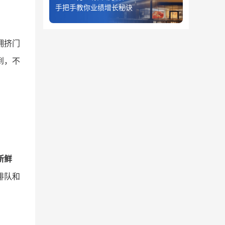
手把手教你业绩增长秘诀
拥挤门
到，不
新鲜
排队和