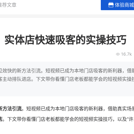
推荐文章
体验商城
BEIESTATE贝易品牌
龙贝莱商
女装
商城
？实体店快速吸客的实操技巧
母婴
200
2
万
万
1
2
收
月销
top
亿元
16.7k
类目销售额
年度GMV
爆发
发力私域月销200
有货源没流量？母婴馆如何破局
辅食品
这家女装连锁如何借
见效快的新方法引流。短视频已成为本地门店吸客的新利器，借
零售？
他只用7年做到平台销冠，转战私
客主动排队进店。下文带你看懂门店老板都能学会的短视频实操
域如何破局？
查看详情
查看详情
新方法引流
。短视频已成为本地门店吸客的新利器，借助真实场
店
。下文带你看懂门店老板都能学会的短视频实操技巧，以及“许