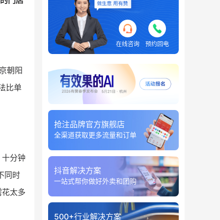
的门店
在线咨询
预约回电
京朝阳
法比单
抢注品牌官方旗舰店
全渠道获取更多流量和订单
，十分钟
抖音解决方案
不同时
一站式帮你做好外卖和团购
需花太多
500+行业解决方案