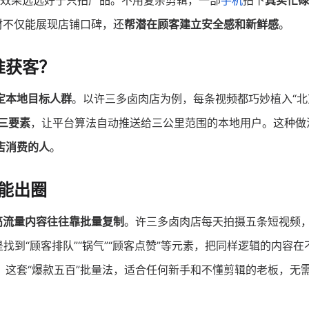
效果远远好于只拍产品。不用复杂剪辑，一部
手机
拍下
真实忙碌
材不仅能展现店铺口碑，还
帮潜在顾客建立安全感和新鲜感
。
准获客？
定本地目标人群
。以许三多卤肉店为例，每条视频都巧妙植入“北
三要素
，让平台算法自动推送给三公里范围的本地用户。这种做
店消费的人
。
也能出圈
高流量内容往往靠批量复制
。许三多卤肉店每天拍摄五条短视频
找到“顾客排队”“锅气”“顾客点赞”等元素，把同样逻辑的内容在
。这套“爆款五百”批量法，适合任何新手和不懂剪辑的老板，无