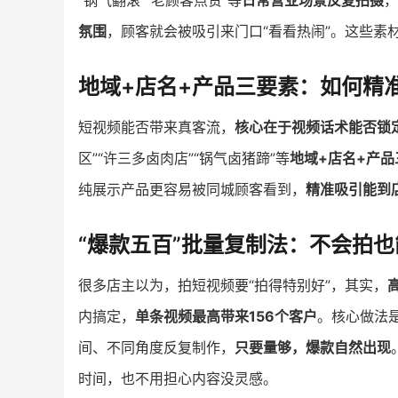
“锅气翻滚”“老顾客点赞”等
日常营业场景反复拍摄
，
氛围
，顾客就会被吸引来门口“看看热闹”。这些素
地域+店名+产品三要素：如何精
短视频能否带来真客流，
核心在于视频话术能否锁
区”“许三多卤肉店”“锅气卤猪蹄”等
地域+店名+产品
纯展示产品更容易被同城顾客看到，
精准吸引能到
“爆款五百”批量复制法：不会拍
很多店主以为，拍短视频要“拍得特别好”，其实，
内搞定，
单条视频最高带来156个客户
。核心做法是
间、不同角度反复制作，
只要量够，爆款自然出现
时间，也不用担心内容没灵感。