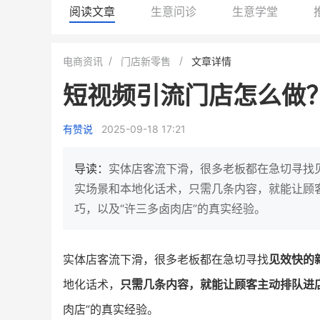
阅读文章
生意问诊
生意学堂
白帝牛奶旗舰店
小鹿蓝蓝会员
电商资讯
门店新零售
文章详情
小吃快餐
休闲零食
短视频引流门店怎么做
2
900
80%
7900
万人
万
+
企业微信半年拉新
年销售额
复购率
一季度营
有赞说
2025-09-18 17:21
奶企靠企业微信销售额翻8倍
国民品牌副线的私域大
私域样本打法！新希望白帝乳业
三只松鼠旗下的网红婴儿
导读：
实体店客流下滑，很多老板都在急切寻找
靠企业微信实现销售额翻 8 倍！
牌，22天便拿下类目第一
实场景和本地化话术，只需几条内容，就能让顾
巧，以及“许三多卤肉店”的真实经验。
查看详情
查看详情
实体店客流下滑，很多老板都在急切寻找
见效快的
地化话术，
只需几条内容，就能让顾客主动排队进
肉店”的真实经验。