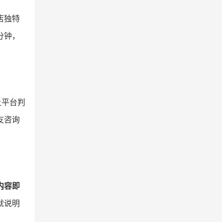
店独特
分钟，
让平台判
友咨询
内容即
就说明