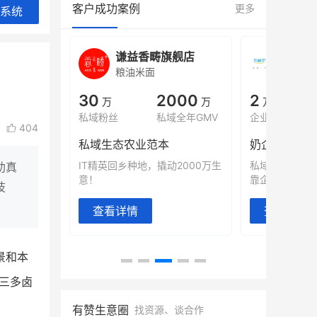
客户成功案例
更多
系统
城
谦益香畴旗舰店
白帝
粮油米面
小吃快
00
30
2000
2
%
万
万
万人
会员的客单价提升
私域粉丝
私域全年GMV
企业微信半年拉
404
万
私域生态农业范本
奶企靠企业微
有赞破局新
IT精英回乡种地，撬动2000万生
私域样本打法
助真
意！
靠企业微信实现
技
查看详情
查看详情
景和本
三多卤
有赞生意圈
找资源、谈合作