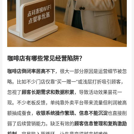
咖啡店有哪些常见经营陷阱？
咖啡店倒闭率居高不下
，很大一部分原因是运营细节被忽
略。比如不少门店仅靠“买一赠一”或浅层打折吸引顾客，
忽视了
顾客长期需求和数据积累
，导致活动效果昙花一
现。不少老板反馈，单纯靠外卖平台带来流量但利润被高
额抽成蚕食，
收银系统操作繁琐、信息不能沉淀
也直接削
弱了后续营销能力。缺乏有效的
顾客信息管理和复购激励