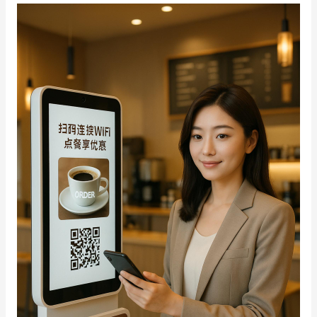
增长俱乐部
增长俱乐部
有赞商盟
商家社区
社群交流
合作共进
入驻有赞
认证代理商
认证服务商
设计服务商
有赞云
数据通服务