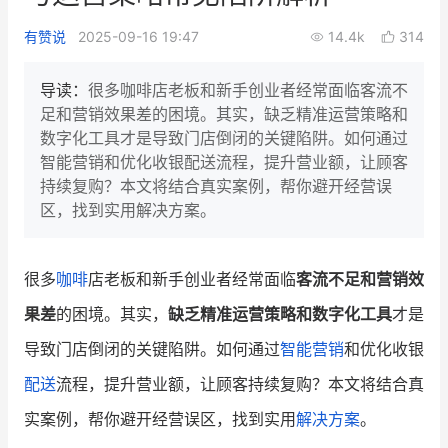
新零售私享会
门店经营增长公开课
有赞说
2025-09-16 19:47
14.4k
314
AllValue
战略合作
导读：
很多咖啡店老板和新手创业者经常面临客流不
足和营销效果差的困境。其实，缺乏精准运营策略和
增长产品指南
数字化工具才是导致门店倒闭的关键陷阱。如何通过
智能营销和优化收银配送流程，提升营业额，让顾客
智库
产品场景库
持续复购？本文将结合真实案例，帮你避开经营误
产品更新动态
帮助中心
区，找到实用解决方案。
行业洞察
很多
咖啡
店老板和新手创业者经常面临
客流不足和营销效
品牌消费观
行业报告
果差
的困境。其实，
缺乏精准运营策略和数字化工具
才是
新零售资讯
导致门店倒闭的关键陷阱。如何通过
智能营销
和优化收银
配送
流程，提升营业额，让顾客持续复购？本文将结合真
培训课程
实案例，帮你避开经营误区，找到实用
解决方案
。
私域课程
新零售内参