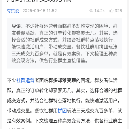
新零售私享会
门店经营增长公开课
有赞说
2025-09-15 11:52
14.2k
326
AllValue
战略合作
导读：
不少社群运营者面临群多却难变现的困境，群
友看似活跃，真正的订单转化却寥寥无几。其实，选
增长产品指南
择合适的社群成交方式，并结合社群特点落地执行，
能快速激活用户，带动成交量。餐饮社群用拼团玩法
智库
产品场景库
三天成交九百多单，就是有效案例。下文梳理五种高
产品更新动态
帮助中心
效变现方法，供各行业群主直接借鉴。
行业洞察
不少
社群运营
者面临
群多却难变现
的困境，群友看似活
品牌消费观
行业报告
跃，真正的订单转化却寥寥无几。其实，选择合适的
社群
新零售资讯
成交方式
，并结合社群特点落地执行，能快速激活用户，
带动成交量。餐饮社群用
拼团
玩法三天成交九百多单，就
培训课程
是有效案例。下文梳理五种高效变现方法，供各行业群主
私域课程
新零售内参