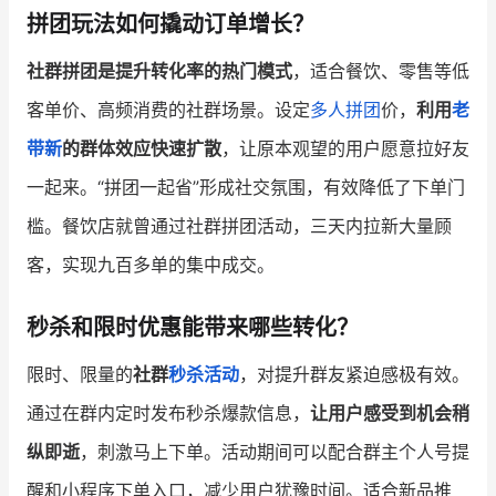
拼团玩法如何撬动订单增长？
社群拼团是提升转化率的热门模式
，适合餐饮、零售等低
客单价、高频消费的社群场景。设定
多人拼团
价，
利用
老
带新
的群体效应快速扩散
，让原本观望的用户愿意拉好友
一起来。“拼团一起省”形成社交氛围，有效降低了下单门
槛。餐饮店就曾通过社群拼团活动，三天内拉新大量顾
客，实现九百多单的集中成交。
秒杀和限时优惠能带来哪些转化？
限时、限量的
社群
秒杀活动
，对提升群友紧迫感极有效。
通过在群内定时发布秒杀爆款信息，
让用户感受到机会稍
纵即逝
，刺激马上下单。活动期间可以配合群主个人号提
醒和小程序下单入口，减少用户犹豫时间。适合新品推