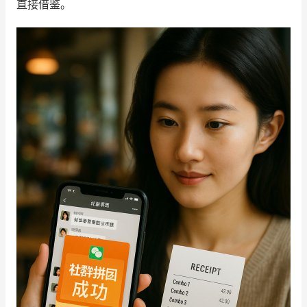
直接借鉴。
增长俱乐部
增长俱乐部
有赞商盟
商家社区
社群交流
合作共进
入驻有赞
认证代理商
认证服务商
设计服务商
有赞云
数据通服务