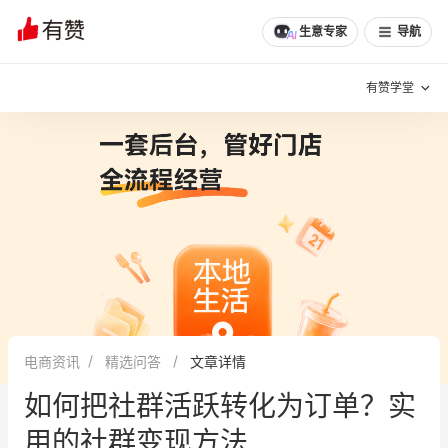
文章
问诊
群聊
学堂
推荐
分享
生意专家
导航
有赞学堂
有赞说增长
私域日历
增长方法
有赞说案例拆解
有赞专家说
有赞成功案例
新零售最佳实践
面对面聊增长
电商资讯
精选问答
文章详情
有赞春季发布会
实干家直播间
如何把社群活跃转化为订单？实
新零售大会
新零售茶会
用的社群变现方法