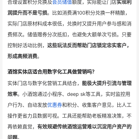
合理设置积分兑换及
会员储值
额度，实际能让门店
实现利
润提升而不是亏损
。比如消费满100积分兑换一杯精酿，
实际门店原材料成本很低，兑换时又提升用户参与感和消
费频次。储值赠券分次抵扣，也避免大额单次亏损。只要
控制好活动比例，
这些玩法反而帮助门店锁定忠实客户，
形成高频消费
。
酒馆实体店适合用数字化工具做营销吗？
实体门店与数字化营销工具结合，
能极大提升引流与管理
效率
。小酒馆通过小程序、deep sk等工具，实时监控用
户行为、自动发放
优惠券
和积分、收集客户意见，比人工
操作更省力且数据可视。工具还能帮助老板精准决策，不
再依赖直觉，
有效规避传统酒馆运营难以沉淀用户资产的
问题
。