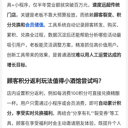
具+小程序，仅半年营业额就突破百万元，
速度远超传统
门店
。关键是老板不靠大预算投放，而依赖
顾客裂变、积
分兑换和
会员储值
。工具系统自动记录顾客转发、购买、
累积、兑换全过程，数据沉淀后还能帮助分析哪些活动最
吸引用户，老板能灵活调整方案，精准抓住高价值用户。
创新工具带来的效果，是普通酒馆
难以用人工运营达成的
增长目标
。
顾客积分返利玩法值得小酒馆尝试吗？
店内设置积分返利，例如每消费100积分可直接兑换精酿
一杯。用户只需通过小程序或会员消费，即可
自动累计积
分，享受实时兑换福利
。再结合“分享有礼”“裂变券”等工
具，顾客在享受福利时会主动邀请朋友体验，既提升个人