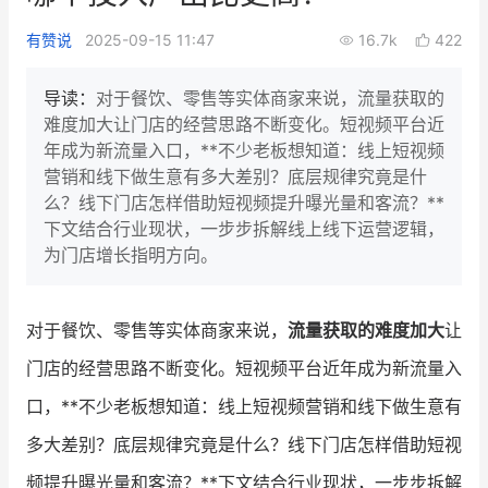
新零售私享会
门店经营增长公开课
有赞说
2025-09-15 11:47
16.7k
422
AllValue
战略合作
导读：
对于餐饮、零售等实体商家来说，流量获取的
难度加大让门店的经营思路不断变化。短视频平台近
增长产品指南
年成为新流量入口，**不少老板想知道：线上短视频
营销和线下做生意有多大差别？底层规律究竟是什
智库
产品场景库
么？线下门店怎样借助短视频提升曝光量和客流？**
产品更新动态
帮助中心
下文结合行业现状，一步步拆解线上线下运营逻辑，
为门店增长指明方向。
行业洞察
品牌消费观
行业报告
对于餐饮、零售等实体商家来说，
流量获取的难度加大
让
门店的经营思路不断变化。短视频平台近年成为新流量入
新零售资讯
口，**不少老板想知道：线上短视频营销和线下做生意有
培训课程
多大差别？底层规律究竟是什么？线下门店怎样借助短视
私域课程
新零售内参
频提升曝光量和客流？**下文结合行业现状，一步步拆解