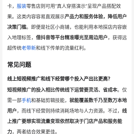
卡，
服装
零售店则可用“真人穿搭演示”呈现产品搭配效
果。这类内容容易直观展示
产品力和服务体验，降低用户
决策门槛
。即便是社区小商铺，也能利用本地探店内容嵌
入地理标签，
借抖音等平台精准曝光至周边用户
，获得远
超传统
老带新
和线下传单的流量红利。
常见问题
线上短视频推广和线下经营哪个投入产出比更高？
短视频推广的投入相比传统线下运营要灵活、省成本
。仅
需一部
手机
和基础剪辑技能，
就能覆盖数千乃至数万本地
用户
，而线下经营则持续消耗场地与人力资源。不过，
线
上推广要想实现流量变现依然取决于门店产品和服务能
力
，两者结合效果更佳。