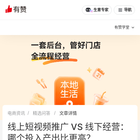
文章
问诊
群聊
学堂
推荐
分享
生意专家
导航
有赞学堂
有赞说增长
私域日历
增长方法
有赞说案例拆解
有赞专家说
有赞成功案例
新零售最佳实践
面对面聊增长
电商资讯
精选问答
文章详情
有赞春季发布会
实干家直播间
线上短视频推广 VS 线下经营：
新零售大会
新零售茶会
哪个投入产出比更高？