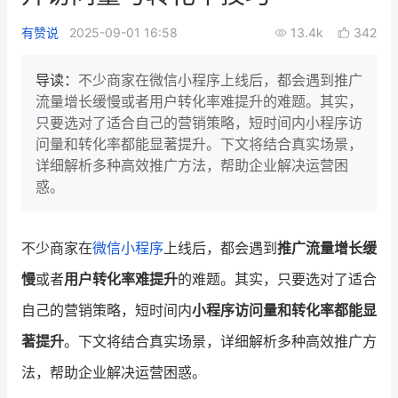
新零售私享会
门店经营增长公开课
有赞说
2025-09-01 16:58
13.4k
342
AllValue
战略合作
导读：
不少商家在微信小程序上线后，都会遇到推广
流量增长缓慢或者用户转化率难提升的难题。其实，
增长产品指南
只要选对了适合自己的营销策略，短时间内小程序访
问量和转化率都能显著提升。下文将结合真实场景，
智库
产品场景库
详细解析多种高效推广方法，帮助企业解决运营困
产品更新动态
帮助中心
惑。
行业洞察
不少商家在
微信小程序
上线后，都会遇到
推广流量增长缓
品牌消费观
行业报告
慢
或者
用户转化率难提升
的难题。其实，只要选对了适合
新零售资讯
自己的营销策略，短时间内
小程序访问量和转化率都能显
著提升
。下文将结合真实场景，详细解析多种高效推广方
培训课程
法，帮助企业解决运营困惑。
私域课程
新零售内参