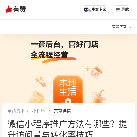
文章
问诊
群聊
学堂
推荐
分享
生意专家
导航
有赞学堂
有赞说增长
私域日历
增长方法
有赞说案例拆解
有赞专家说
有赞成功案例
新零售最佳实践
面对面聊增长
电商资讯
小程序
文章详情
有赞春季发布会
实干家直播间
微信小程序推广方法有哪些？提
新零售大会
新零售茶会
升访问量与转化率技巧