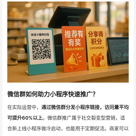
增长俱乐部
增长俱乐部
有赞商盟
商家社区
社群交流
合作共进
入驻有赞
认证代理商
认证服务商
设计服务商
微信群如何助力小程序快速推广？
有赞云
数据通服务
在实际运营中，
通过微信群分发小程序链接，访问量平均
可提升60%以上
。微信群推广属于社交裂变型营销，适
合新上线小程序做冷启动，也能用于定期促活。商家可以