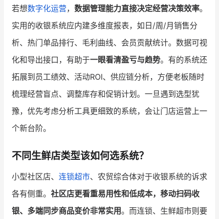
若想
数字化运营
，
数据管理能力直接决定经营决策效率
。
实用的收银系统应内建多维度报表，如日/周/月销售分
析、热门单品排行、毛利曲线、会员贡献统计。数据可视
化和导出接口，有助于
一眼看清盈亏与趋势
。有的系统还
拓展到员工绩效、活动ROI、供应链分析，方便老板随时
梳理经营盲点、调整库存和促销计划。一旦遇到选型犹
豫，优先考虑分析工具更细致的系统，会让门店运营上一
个新台阶。
不同生鲜店类型该如何选系统？
小型社区店、
连锁超市
、农贸综合体对于收银系统的诉求
各有侧重。
社区店更看重易用性和低成本，移动扫码收
银、多端同步商品变价非常实用
。而连锁、生鲜超市则要