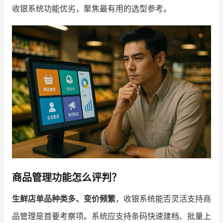
收银系统功能优劣，聚焦最有用的选型参考。
增长俱乐部
增长俱乐部
有赞商盟
商家社区
社群交流
合作共进
入驻有赞
认证代理商
认证服务商
设计服务商
有赞云
数据通服务
商品管理功能怎么评判？
生鲜店单品种类多、变价频繁
，收银系统能否灵活支持商
品管理是首要考察项。系统应支持条码快速建档、批量上