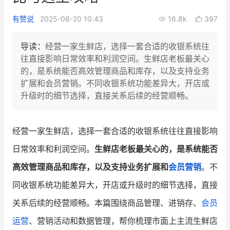
新零售私享会
门店经营增长公开课
有赞说
2025-08-20 10:43
16.8k
397
AllValue
战略合作
导读：
经营一家生鲜店，选择一套合适的收银系统往
往直接影响日常效率和利润空间。生鲜店老板最关心
增长产品指南
的，是系统能否高效管理商品和库存，以及支持业务
扩展和会员营销。不同收银系统功能差异大，开店或
智库
产品场景库
升级时的细节选择，直接关系后续的经营顺畅。
产品更新动态
帮助中心
经营一家生鲜店，选择一套合适的收银系统往往直接影响
行业洞察
日常效率和利润空间。
生鲜店老板最关心的，是系统能否
品牌消费观
行业报告
高效管理商品和库存，以及支持业务扩展和
会员营销
。不
新零售资讯
同收银系统功能差异大，开店或升级时的细节选择，直接
关系后续的经营顺畅。本篇围绕商品管理、进销存、
会员
培训课程
运营
、营销活动和数据管理，帮你梳理市面上主流生鲜店
私域课程
新零售内参