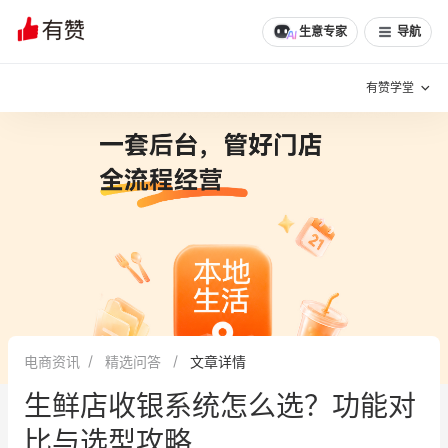
生意专家
导航
有赞学堂
有赞说增长
私域日历
增长方法
有赞说案例拆解
有赞专家说
有赞成功案例
新零售最佳实践
面对面聊增长
电商资讯
精选问答
文章详情
有赞春季发布会
实干家直播间
生鲜店收银系统怎么选？功能对
新零售大会
新零售茶会
比与选型攻略