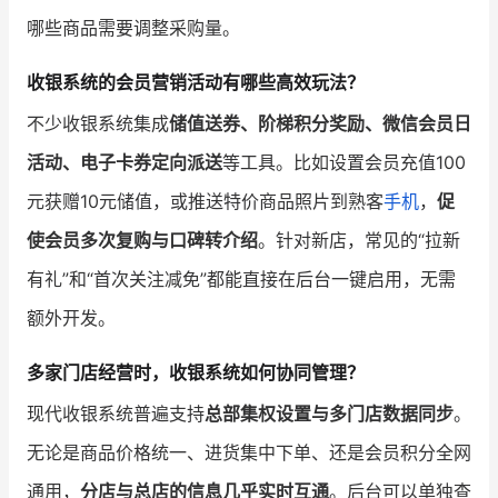
哪些商品需要调整采购量。
收银系统的会员营销活动有哪些高效玩法？
不少收银系统集成
储值送券、阶梯积分奖励、微信会员日
活动、电子卡券定向派送
等工具。比如设置会员充值100
元获赠10元储值，或推送特价商品照片到熟客
手机
，
促
使会员多次复购与口碑转介绍
。针对新店，常见的“拉新
有礼”和“首次关注减免”都能直接在后台一键启用，无需
额外开发。
多家门店经营时，收银系统如何协同管理？
现代收银系统普遍支持
总部集权设置与多门店数据同步
。
无论是商品价格统一、进货集中下单、还是会员积分全网
通用，
分店与总店的信息几乎实时互通
。后台可以单独查