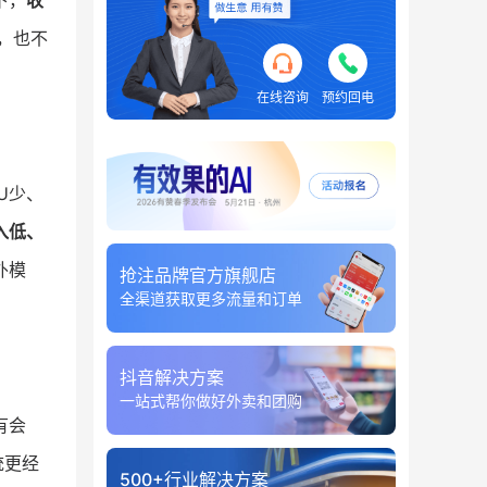
下，
收
，也不
在线咨询
预约回电
U少、
入低、
外模
抢注品牌官方旗舰店
全渠道获取更多流量和订单
抖音解决方案
一站式帮你做好外卖和团购
有会
统更经
500+行业解决方案