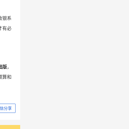
收银系
才有必
础版
，
预算和
信分享