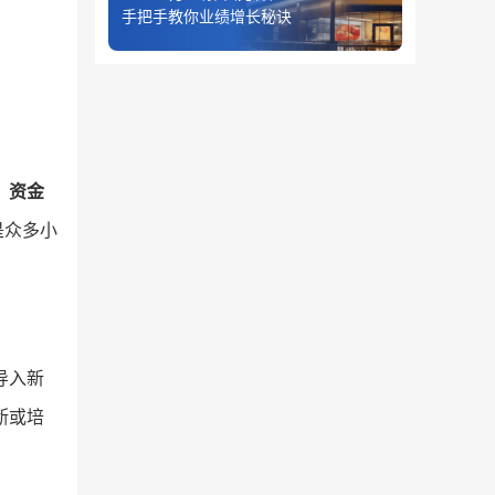
手把手教你业绩增长秘诀
，
资金
是众多小
导入新
断或培