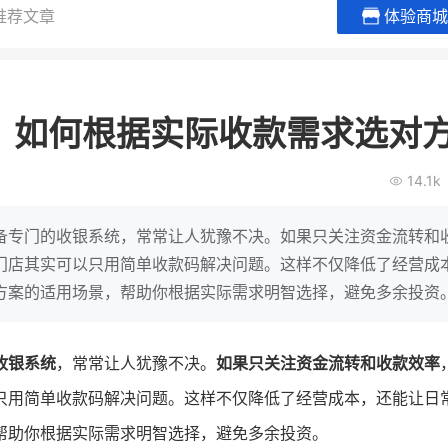
推荐文章
体验商城
BEIESTATE贝易品牌
龙贝莱商
女装
商城
？如何根据实际收款需求选对
母婴
200
2
万
万
1
2
收
月销
top
亿元
14.1k
类目销售额
年度GMV
爆发
发力私域月销200
有货源没流量？母婴馆如何破局
辅食品
这家女装连锁如何借
备专门的收银系统，常常让人犹豫不决。如果只关注资金流转和
零售？
他只用7年做到平台销冠，转战私
门店其实可以只用简单收款码解决问题。这样不仅降低了经营成
域如何破局？
方案的适用场景，帮助你根据实际需求明智选择，避免多余投资
查看详情
查看详情
收银系统
，常常让人犹豫不决。
如果只关注资金流转和收款效率
只用简单收款码解决问题。这样不仅降低了经营成本，还能让日
帮助你根据实际需求明智选择，避免多余投资。