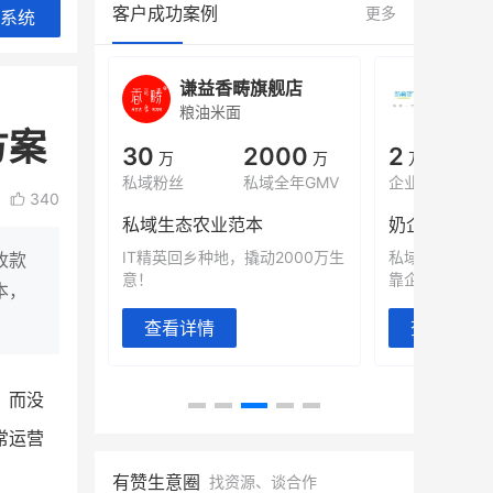
客户成功案例
更多
系统
城
谦益香畴旗舰店
白帝
粮油米面
小吃快
方案
00
30
2000
2
%
万
万
万人
会员的客单价提升
私域粉丝
私域全年GMV
企业微信半年拉
340
万
私域生态农业范本
奶企靠企业微
有赞破局新
IT精英回乡种地，撬动2000万生
私域样本打法
收款
意！
靠企业微信实现
本，
。
查看详情
查看详情
，而没
常运营
有赞生意圈
找资源、谈合作