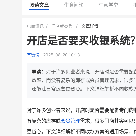
阅读文章
生意问诊
生意学堂
白帝牛奶旗舰店
小鹿蓝蓝会员
电商资讯
门店新零售
文章详情
小吃快餐
休闲零食
开店是否要买收银系统
2
900
80%
7900
万人
万
+
企业微信半年拉新
年销售额
复购率
一季度营
有赞说
2025-08-20 10:13
奶企靠企业微信销售额翻8倍
国民品牌副线的私域大
私域样本打法！新希望白帝乳业
三只松鼠旗下的网红婴儿
导读：
对于许多创业者来说，开店时是否需要配
靠企业微信实现销售额翻 8 倍！
牌，22天便拿下类目第一
效率，而没有复杂的库存或会员管理需求，很多
还能让日常运营更省心。下文详细解析不同收款
查看详情
查看详情
对于许多创业者来说，
开店时是否需要配备专门的
有复杂的库存或
会员管理
需求，很多门店其实可以
更省心。下文详细解析不同收款方案的适用场景，