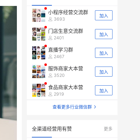
小程序经营交流群
加入
3693
门店生意交流群
加入
2401
直播学习群
加入
2467
服饰商家大本营
加入
3520
食品商家大本营
加入
2919
查看更多行业微信群
全渠道经营用有赞
更多