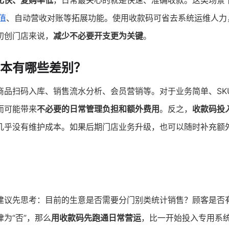
化快、复购率低
，日常最关心的就是快速、准确收款。这类场景
值
、自动营收对账等拓展功能。使用收款码可省去系统运维人力
初创门店来说，
减少不必要开支更为关键
。
成本有哪些差别？
商品扫码入库、销售流水分析、会员营销等。对于业务简单、SK
而可能带来
不必要的日常管理负担和额外费用
。反之，
收款码投
几乎没有维护成本。如果后期门店业务升级，也可以随时补充额
建议先思考：目前的生意是否需要分门别类统计销售？顾客是否
为“否”，那么
用收款码先跑通日常营运
，比一开始投入专用系