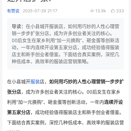
新零售私享会
门店经营增长公开课
有赞说
2025-07-29 21:17
13.9k
333
AllValue
战略合作
导读：
在小县城开服装店，如何用巧妙的人性心理营
销一步步扩张分店，成为许多创业者关注的核心。
增长产品指南
00后女生在家乡利用“加一元换购”、砸金蛋等创新活
动，一年内连续开设第五家分店，成功经验值得服装
智库
产品场景库
店主和新手创业者借鉴。下面结合真实案例，深挖几
产品更新动态
帮助中心
种低成本、高效率的服装店营销策略。
行业洞察
在小县城开
服装
店，
如何用巧妙的人性心理营销一步步扩
品牌消费观
行业报告
张分店
，成为许多创业者关注的核心。00后女生在家乡
新零售资讯
利用“加一元换购”、砸金蛋等创新活动，一年内
连续开设
第五家分店
，成功经验值得服装店主和新手创业者借鉴。
培训课程
下面结合真实案例，深挖几种低成本、高效率的服装店营
私域课程
新零售内参