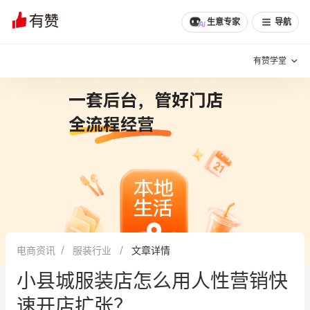
文章
问诊
群聊
学堂
推荐
分享
生意专家
导航
有赞学堂
有赞说增长
私域日历
增长方法
有赞说案例拆解
有赞专家说
有赞成功案例
新零售最佳实践
面对面聊增长
电商资讯
服装行业
文章详情
有赞春季发布会
实干家直播间
小县城服装店怎么用人性营销快
新零售大会
新零售茶会
速开店扩张？