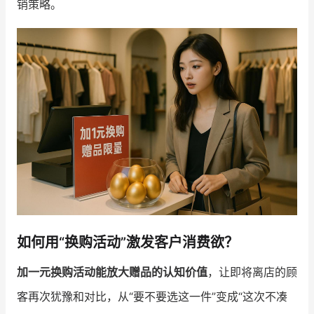
销策略。
增长俱乐部
增长俱乐部
有赞商盟
商家社区
社群交流
合作共进
入驻有赞
认证代理商
认证服务商
设计服务商
有赞云
数据通服务
如何用“换购活动”激发客户消费欲？
加一元换购活动能放大赠品的认知价值
，让即将离店的顾
客再次犹豫和对比，从“要不要选这一件”变成“这次不凑