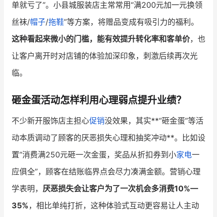
单就亏了”。小县城服装店主常常用“满200元加一元换领
丝袜/
帽子
/
拖鞋
”等方案，将赠品变成有吸引力的福利。
这种看起来微小的门槛，能有效提升转化率和客单价
，也
让客户离开时对店铺的体验加深印象，刺激后续再次光
临。
砸金蛋活动怎样利用心理弱点提升业绩？
不少新开服饰店主担心
促销
没效果，其实**“砸金蛋”等活
动本质调动了顾客的厌恶损失心理和抽奖冲动**。比如设
置“消费满250元砸一次金蛋，奖品从折扣券到小
家电
一
应俱全”，顾客在结账临界点会尽力凑满金额。营销心理
学表明，
厌恶损失会让客户为了一次机会多消费10%—
35%
，相比单纯打折，这种体验式互动更容易让人主动