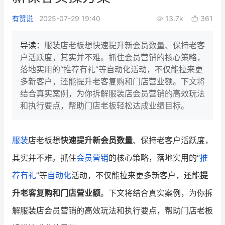
新零售私享会
门店经营增长公开课
有赞说
2025-07-29 19:40
13.7k
361
AllValue
战略合作
导读：
服装店老板想快速提升新会员数量、保持老客
户活跃度，其实并不难。抓住会员营销的核心策略，
增长产品指南
落地实用的“推荐有礼”等自动化活动，不仅能拉来更
多新客户，还能提升老客复购和门店营业额。下文将
智库
产品场景库
结合真实案例，为你拆解服装店会员营销的高效玩法
产品更新动态
帮助中心
和执行要点，帮助门店老板轻松达成业绩目标。
行业洞察
服装
店老板想
快速提升新会员数量
、保持老客户活跃度，
品牌消费观
行业报告
其实并不难。抓住
会员营销
的核心策略，落地实用的“
推
新零售资讯
荐有礼
”等
自动化
活动，不仅能拉来更多新客户，还能
提
升老客复购和门店营业额
。下文将结合真实案例，为你拆
培训课程
解服装店会员营销的高效玩法和执行要点，帮助门店老板
私域课程
新零售内参