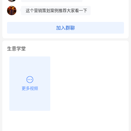
这个营销策划案例推荐大家看一下
用有赞就能在微信、小红书同时经营了
加入群聊
餐饮也得靠私域和服务提高竞争力
生意学堂
昨晚的直播课程太好啦❤️
更多视频