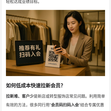
轻松达成业绩目标。
增长俱乐部
增长俱乐部
有赞商盟
商家社区
社群交流
合作共进
入驻有赞
认证代理商
认证服务商
设计服务商
有赞云
数据通服务
如何低成本快速拉新会员？
拉新难、客户少
是新店或转型服饰店常见问题。利用简单
有效的方法，很多同行用“
会员码扫码入会
”结合专属优惠