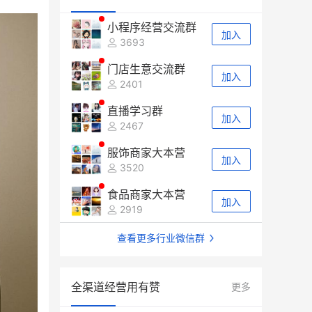
小程序经营交流群
加入
3693
门店生意交流群
加入
2401
直播学习群
加入
2467
服饰商家大本营
加入
3520
食品商家大本营
加入
2919
查看更多行业微信群
全渠道经营用有赞
更多