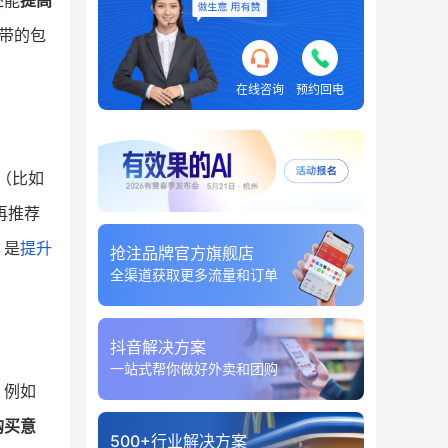
还能
提高
带的包
在线咨询
预约回电
（比如
再推荐
，是
提升
抢注品牌官方旗舰店
全渠道获取更多流量和订单
抖音解决方案
一站式帮你做好外卖和团购
。例如
购买意
500+行业解决方案