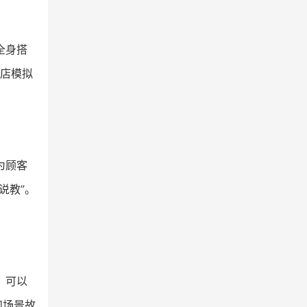
全身搭
门店模拟
为顾客
说教”。
。可以
和场景故