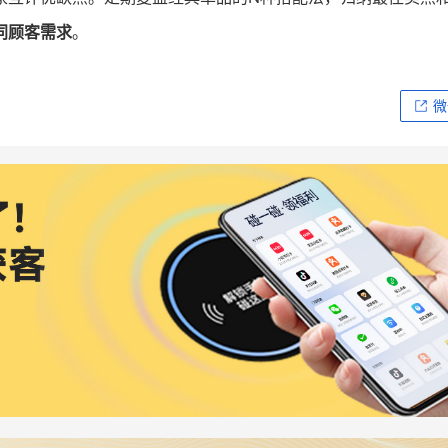
同顾客需求
。
微