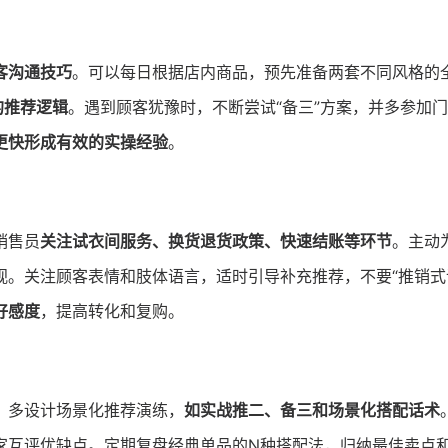
客沟通技巧
。可以每日根据店内商品，预先准备两套不同风格的
的推荐逻辑
。遇到顾客犹豫时，不断尝试“备三”方案，并多参加
更快形成有效的实操经验
。
销售员
关注试衣间服务、换货退货政策、快速结账等环节
。主动
。关注顾客表情和肢体语言，适时引导补充推荐，不要“推销式
好感度
，提高转化和复购。
，多设计场景化推荐演练，
如实战推二、备三和场景化搭配话术
家互评优缺点。定期复盘经典单品的N种搭配法，归纳最佳卖点