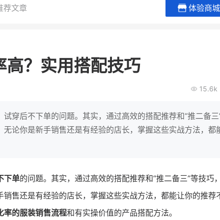
推荐文章
体验商城
贝易品牌
龙贝莱商城
谦益香畴
女装
粮油米面
率高？实用搭配技巧
200
200
30
2
万
%
万
月销
会员的客单价提升
私域粉丝
私
15.6k
V
发力私域月销200万
私域生态农业范本
有货源没流量？母婴馆如何破局
这家女装连锁如何借有赞破局新
IT精英回乡种地，撬动
、试穿后不下单的问题。其实，通过高效的搭配推荐和“推二备三
零售？
意！
转战私
。无论你是新手销售还是有经验的店长，掌握这些实战方法，都
查看详情
查看详情
不下单
的问题。其实，通过高效的搭配推荐和“推二备三”等技巧
手销售还是有经验的店长，掌握这些实战方法，都能让你的推荐
化率的服装销售流程
和有实操价值的产品搭配方法。