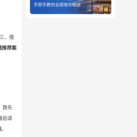
手把手教你业绩增长秘诀
三、搭
战推荐案
，首先
最后适
整
。