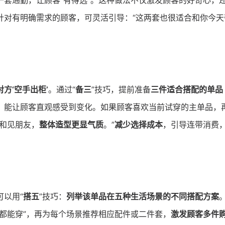
一套通勤，让顾客“有得选”。这种做法不仅激发顾客的好奇心，
针对有明确需求的顾客，可灵活引导：“这两套也很适合和你今天
方‘空手出柜’
。通过“
备三
”技巧，提前准备
三件适合搭配的单品
，能让顾客直观感受到变化。如果顾客喜欢当前试穿的主单品，
和见朋友，
整体造型更显气质
。”
减少选择成本
，引导连带消费
以用“
搭五
”技巧：
列举该单品在五种生活场景的不同搭配方案
都能穿”，再为每个场景推荐相应配件或二件套，
激发顾客多件