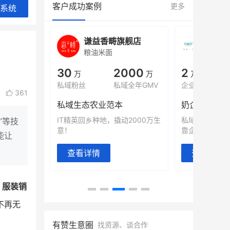
客户成功案例
更多
系统
旗舰店
白帝牛奶旗舰店
小鹿
小吃快餐
休闲零
000
2
900
80%
万
万人
万
+
域全年GMV
企业微信半年拉新
年销售额
复购率
361
奶企靠企业微信销售额翻8倍
国民品牌副
2000万生
私域样本打法！新希望白帝乳业
三只松鼠旗下
”等技
靠企业微信实现销售额翻 8 倍！
牌，22天便拿
能让
查看详情
查看详情
，
服装销
不再无
有赞生意圈
找资源、谈合作