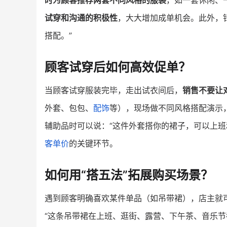
时为顾客推荐两套不同风格的服装
，如一套休闲、
试穿和沟通的积极性
，大大增加成单机会。此外，
搭配。”
顾客试穿后如何高效促单？
当顾客试穿服装完毕，走出试衣间后，
销售不要让对
外套、包包、
配饰
等），现场做不同风格搭配演示
辅助品时可以说：“这件外套搭你的裙子，可以上班
客单价
的关键环节。
如何用“搭五法”拓展购买场景？
遇到顾客明确喜欢某件单品（如吊带裙），店主就可
“这条吊带裙在上班、逛街、露营、下午茶、音乐节