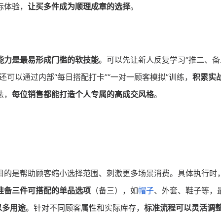
际体验，
让买多件成为顺理成章的选择
。
能力是最易形成门槛的软技能
。可以先让新人反复学习“推二、备
可以通过内部“每日搭配打卡”“一对一顾客模拟”训练，
积累实
法，
每位销售都能打造个人专属的高成交风格
。
目的是帮助顾客缩小选择范围、刺激更多场景消费。具体执行时
准备三件可搭配的单品选项
（备三），如
帽子
、外套、鞋子等，
以多用途
。针对不同顾客属性和实际库存，
标准流程可以灵活调