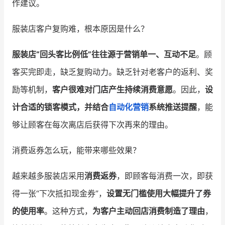
作建议。
增长俱乐部
服装店客户复购难，根本原因是什么？
增长俱乐部
有赞商盟
服装店“回头客比例低”往往源于营销单一、互动不足
。顾
商家社区
社群交流
客买完即走，缺乏复购动力。缺乏针对老客户的返利、奖
励等机制，
客户很难对门店产生持续消费意愿
。因此，
设
合作共进
计合适的锁客模式，并结合
自动化营销
系统推送提醒
，能
入驻有赞
认证代理商
够让顾客在每次离店后获得下次再来的理由。
认证服务商
设计服务商
消费返券怎么玩，能带来哪些效果？
有赞云
数据通服务
越来越多服装店采用
消费返券
，即顾客每消费一次，即获
得一张“下次抵扣现金券”，
设置无门槛使用大幅提升了券
的使用率
。这种方式，
为客户主动回店消费制造了理由
，