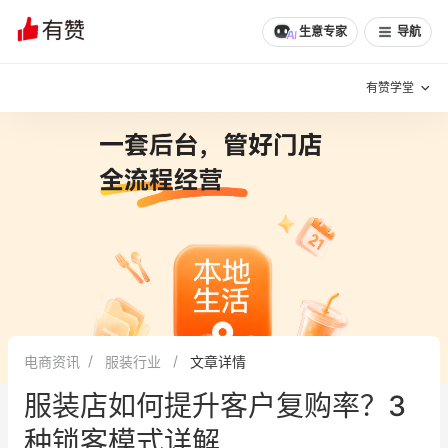
生意专家
导航
有赞学堂
有赞说增长
私域日历
增长方法
有赞说案例拆解
有赞专家说
有赞成功案例
新零售最佳实践
面对面聊增长
电商资讯
服装行业
文章详情
有赞春季发布会
实干家直播间
服装店如何提升客户复购率？3
新零售大会
新零售茶会
种锁客模式详解