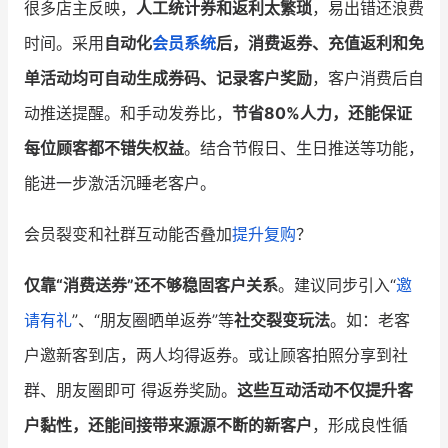
很多店主反映，
人工统计券和返利太繁琐
，易出错还浪费
时间。采用
自动化
会员系统
后，消费返券、充值返利和免
单活动均可自动生成券码、记录客户奖励
，客户消费后自
动推送提醒。和手动发券比，
节省80%人力，还能保证
每位顾客都不错失权益
。结合节假日、生日推送等功能，
能进一步激活沉睡老客户。
会员裂变和社群互动能否叠加
提升复购
？
仅靠“消费送券”还不够稳固客户关系
。建议同步引入“
邀
请有礼
”、“朋友圈晒单返券”等
社交裂变玩法
。如：老客
户邀新客到店，两人均得返券。或让顾客拍照分享到社
群、朋友圈即可 得返券奖励。
这些互动活动不仅提升客
户黏性，还能间接带来源源不断的新客户
，形成良性循