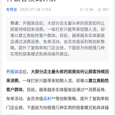
新零售私享会
门店经营增长公开课
有赞说
2025-07-28 17:55
13.9k
361
AllValue
战略合作
导读：
开服装店后，大部分店主最头疼的就是如何让
顾客持续回来消费。一味打折只能带来短期人流，却
增长产品指南
难以建立高粘性客户群体。目前，越来越多实体服装
店通过消费返券、免单活动、会员充值返利等创新策
智库
产品场景库
略，提升了复购率和门店业绩，下面就为你梳理几种
产品更新动态
帮助中心
实用的锁客模式和具体操作建议。
行业洞察
开
服装
店后，
大部分店主最头疼的就是如何让顾客持续回
品牌消费观
行业报告
来消费
。一味打折只能带来短期人流，却难以
建立高粘性
新零售资讯
客户群体
。目前，越来越多实体服装店通过**消费返券、
免单活动、会员充值
返利
**等创新策略，提升了复购率和
培训课程
门店业绩，下面就为你梳理几种实用的锁客模式和具体操
私域课程
新零售内参