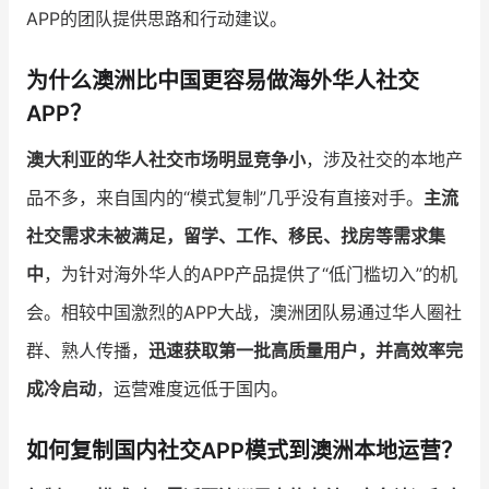
APP的团队提供思路和行动建议。
增长俱乐部
为什么澳洲比中国更容易做海外华人社交
增长俱乐部
有赞商盟
APP？
商家社区
社群交流
澳大利亚的华人社交市场明显竞争小
，涉及社交的本地产
品不多，来自国内的“模式复制”几乎没有直接对手。
主流
合作共进
社交需求未被满足，留学、工作、移民、找房等需求集
入驻有赞
认证代理商
中
，为针对海外华人的APP产品提供了“低门槛切入”的机
认证服务商
设计服务商
会。相较中国激烈的APP大战，澳洲团队易通过华人圈社
有赞云
数据通服务
群、熟人传播，
迅速获取第一批高质量用户，并高效率完
成冷启动
，运营难度远低于国内。
如何复制国内社交APP模式到澳洲本地运营？