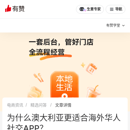
文章
问诊
群聊
学堂
推荐
分享
生意专家
导航
有赞学堂
有赞说增长
私域日历
增长方法
有赞说案例拆解
有赞专家说
有赞成功案例
新零售最佳实践
面对面聊增长
电商资讯
精选问答
文章详情
有赞春季发布会
实干家直播间
为什么澳大利亚更适合海外华人
新零售大会
新零售茶会
社交APP？