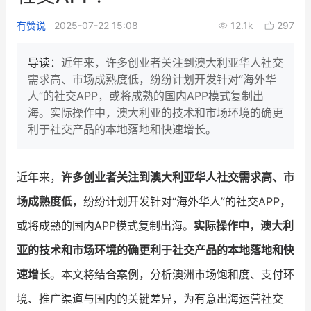
新零售私享会
门店经营增长公开课
有赞说
2025-07-22 15:08
12.1k
297
AllValue
战略合作
导读：
近年来，许多创业者关注到澳大利亚华人社交
需求高、市场成熟度低，纷纷计划开发针对“海外华
增长产品指南
人”的社交APP，或将成熟的国内APP模式复制出
海。实际操作中，澳大利亚的技术和市场环境的确更
智库
产品场景库
利于社交产品的本地落地和快速增长。
产品更新动态
帮助中心
近年来，
许多创业者关注到澳大利亚华人社交需求高、市
行业洞察
场成熟度低
，纷纷计划开发针对“海外华人”的社交APP，
品牌消费观
行业报告
或将成熟的国内APP模式复制出海。
实际操作中，澳大利
新零售资讯
亚的技术和市场环境的确更利于社交产品的本地落地和快
速增长
。本文将结合案例，分析澳洲市场饱和度、支付环
培训课程
境、推广渠道与国内的关键差异，为有意出海运营社交
私域课程
新零售内参