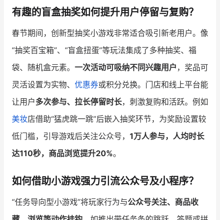
有趣的盲盒抽奖如何提升用户停留与复购？
春节期间，创新型抽奖小游戏非常适合吸引新老用户。像
“抽奖百宝箱”、“盲盒扭蛋”等玩法集成了多种抽奖、福
袋、随机盒元素。
一次活动可吸纳不同兴趣用户
，奖品可
灵活设置为实物、
优惠券
或积分兑换。门店和线上平台能
让用户
多次参与、拉长停留时长
，刺激复购和活跃。例如
美妆
店借助“猛虎跳一跳”后嵌入抽奖环节，为奖励设置较
低门槛，引导游戏后关注公众号，
1万人参与，人均时长
达110秒，商品浏览提升20%
。
如何借助小游戏强力引流公众号及小程序？
“任务导向型小游戏”将玩家行为与
公众号关注、商品收
藏、浏览等动作挂钩
。如推出带任务条的跳跃、答题或拼