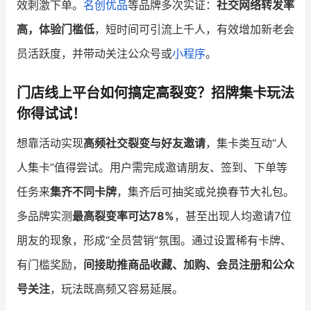
效刺激下单。
名创优品
等品牌多次实证：
社交网络转发率
高，体验门槛低
，短时间可引流上千人，有效增加新老会
员活跃度，并带动关注公众号或
小程序
。
门店线上平台如何搞定高裂变？招牌集卡玩法
你得试试！
想靠活动实现
高频社交裂变与好友邀请
，集卡类互动“人
人集卡”值得尝试。用户需完成邀请朋友、签到、下单等
任务来
集齐不同卡牌
，集齐后可抽奖或兑换春节大礼包。
多品牌实测
最高裂变率可达78%
，甚至出现人均邀请7位
朋友的现象，形成“全员营销”氛围。通过设置稀有卡牌、
有门槛奖励，
间接助推商品收藏、加购、会员注册和公众
号关注
，玩法既高频又容易延展。