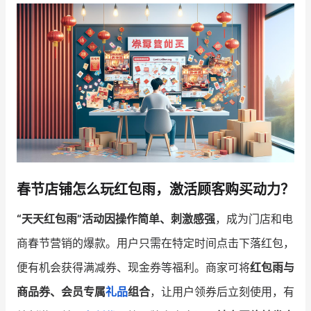
增长俱乐部
增长俱乐部
有赞商盟
商家社区
社群交流
合作共进
入驻有赞
认证代理商
春节店铺怎么玩红包雨，激活顾客购买动力？
认证服务商
设计服务商
“天天红包雨”活动因操作简单、刺激感强
，成为门店和电
有赞云
数据通服务
商春节营销的爆款。用户只需在特定时间点击下落红包，
便有机会获得满减券、现金券等福利。商家可将
红包雨与
商品券、会员专属
礼品
组合
，让用户领券后立刻使用，有