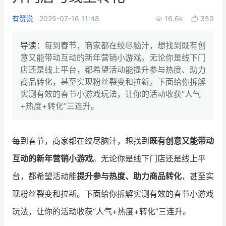
新零售私享会
门店经营增长公开课
有赞说
2025-07-16 11:48
16.6k
359
AllValue
战略合作
导读：
每到春节，商家都在绞尽脑汁，想找到既有创
意又能带动互动的新年营销小游戏。无论你是线下门
增长产品指南
店还是线上平台，都希望活动能提升参与热度、助力
商品转化，甚至实现粉丝裂变和拉新。下面给你拆解
智库
产品场景库
实测有效的春节小游戏玩法，让你的活动收获“人气
产品更新动态
帮助中心
+热度+转化”三连升。
行业洞察
每到春节，商家都在绞尽脑汁，想找到
既有创意又能带动
品牌消费观
行业报告
互动的新年营销小游戏
。无论你是线下门店还是线上平
新零售资讯
台，都希望活动能
提升参与热度、助力商品转化
，甚至实
现粉丝裂变和拉新。下面给你拆解实测有效的春节小游戏
培训课程
玩法，让你的活动收获“人气+热度+转化”三连升。
私域课程
新零售内参