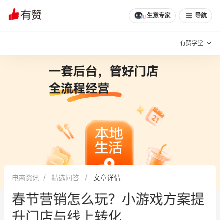
文章
问诊
群聊
学堂
推荐
分享
生意专家
导航
有赞学堂
有赞说增长
私域日历
增长方法
有赞说案例拆解
有赞专家说
有赞成功案例
新零售最佳实践
面对面聊增长
电商资讯
精选问答
文章详情
有赞春季发布会
实干家直播间
春节营销怎么玩？小游戏方案提
新零售大会
新零售茶会
升门店与线上转化