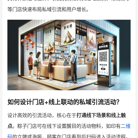
等门店快速布局私域引流和用户增长。
增长俱乐部
增长俱乐部
有赞商盟
商家社区
社群交流
合作共进
入驻有赞
认证代理商
认证服务商
设计服务商
有赞云
数据通服务
如何设计门店+线上联动的私域引流活动？
设计高效的引流活动，核心在于
打通线下场景和线上触
点
。粽子门店可在线下设置醒目的活动物料，如印有
二维
码
的立牌或海报，顾客在门店看到后扫码进入活动流程。