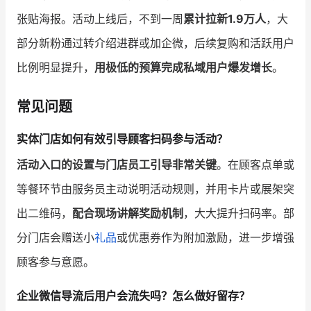
张贴海报。活动上线后，不到一周
累计拉新1.9万人
，大
部分新粉通过转介绍进群或加企微，后续复购和活跃用户
比例明显提升，
用极低的预算完成私域用户爆发增长
。
常见问题
实体门店如何有效引导顾客扫码参与活动？
活动入口的设置与门店员工引导非常关键
。在顾客点单或
等餐环节由服务员主动说明活动规则，并用卡片或展架突
出二维码，
配合现场讲解奖励机制
，大大提升扫码率。部
分门店会赠送小
礼品
或优惠券作为附加激励，进一步增强
顾客参与意愿。
企业微信导流后用户会流失吗？怎么做好留存？