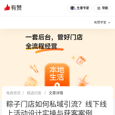
文章
问诊
群聊
学堂
推荐
分享
生意专家
导航
有赞学堂
有赞说增长
私域日历
增长方法
有赞说案例拆解
有赞专家说
有赞成功案例
新零售最佳实践
面对面聊增长
电商资讯
精选问答
文章详情
有赞春季发布会
实干家直播间
粽子门店如何私域引流？线下线
新零售大会
新零售茶会
上活动设计实操与获客案例