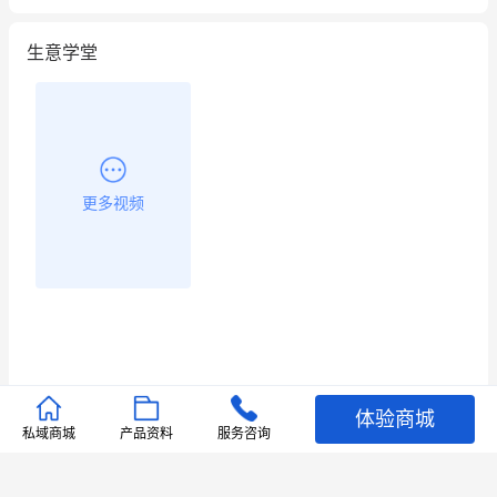
用有赞就能在微信、小红书同时经营了
生意学堂
餐饮也得靠私域和服务提高竞争力
昨晚的直播课程太好啦❤️
更多视频
体验商城
推荐文章
私域商城
产品资料
服务咨询
查看更多