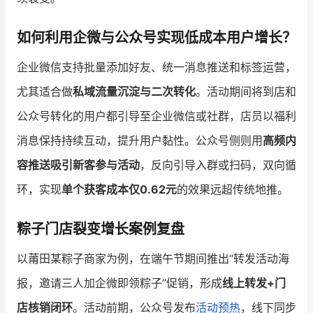
如何利用企微与公众号实现低成本用户增长？
企业微信支持批量添加好友、统一消息推送和标签运营，
尤其适合做
私域流量沉淀与二次转化
。活动期间将到店和
公众号转化的用户都引导至企业微信或社群，店员以福利
消息保持持续互动，提升用户黏性。公众号侧则用
高频内
容推送吸引新客参与活动
，反向引导入群或扫码，双向循
环，实现
单个获客成本仅0.62元
的效果远超传统地推。
粽子门店裂变增长案例复盘
以莆田某粽子商家为例，在端午节期间推出“转发活动海
报，邀请三人加企微即领粽子”促销，形成
线上转发+门
店核销闭环
。活动前期，公众号发布
活动预热
，线下同步