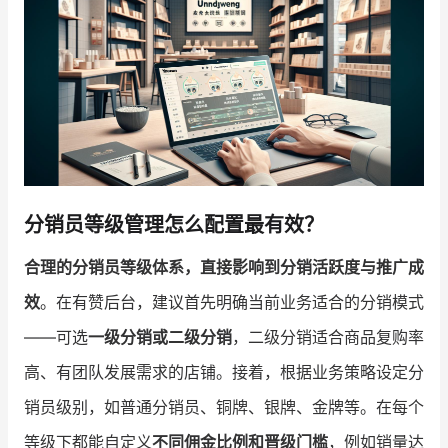
增长俱乐部
增长俱乐部
有赞商盟
商家社区
社群交流
合作共进
分销员等级管理怎么配置最有效？
入驻有赞
认证代理商
合理的分销员等级体系，直接影响到分销活跃度与推广成
认证服务商
设计服务商
效
。在有赞后台，建议首先明确当前业务适合的分销模式
有赞云
数据通服务
——可选
一级分销或二级分销
，二级分销适合商品复购率
高、有团队发展需求的店铺。接着，根据业务策略设定分
销员级别，如普通分销员、铜牌、银牌、金牌等。在每个
等级下都能自定义
不同佣金比例和晋级门槛
，例如销量达