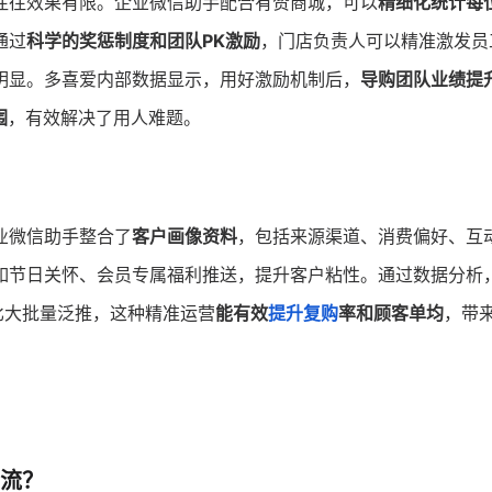
往往效果有限。企业微信助手配合有赞商城，可以
精细化统计每
通过
科学的奖惩制度和团队PK激励
，门店负责人可以精准激发员
明显。多喜爱内部数据显示，用好激励机制后，
导购团队业绩提
围
，有效解决了用人难题。
业微信助手整合了
客户画像资料
，包括来源渠道、消费偏好、互
如节日关怀、会员专属福利推送，提升客户粘性。通过数据分析
比大批量泛推，这种精准运营
能有效
提升复购
率和顾客单均
，带
流？