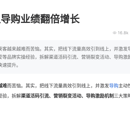
BEIESTATE贝易品牌
龙贝莱商
女装
商城
让导购业绩翻倍增长
母婴
200
2
万
万
1
2
收
月销
top
亿元
16.8k
类目销售额
年度GMV
爆发
发力私域月销200
有货源没流量？母婴馆如何破局
辅食品
这家女装连锁如何借
获客越来越难而苦恼。其实，把线下流量高效引到线上，并激发
零售？
他只用7年做到平台销冠，转战私
爱等品牌实操经验，拆解渠道活码引流、营销裂变活动、导购激
域如何破局？
快速提升。
查看详情
查看详情
越难
而苦恼。其实，把线下流量高效引到线上，并激发
导购
主动
经验，拆解
渠道活码引流、营销裂变活动、导购激励机制
三大策