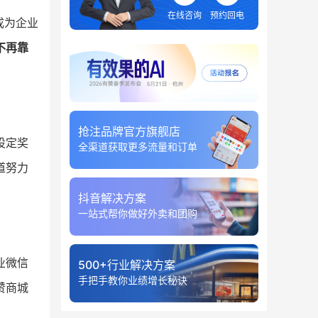
在线咨询
预约回电
成为企业
不再靠
抢注品牌官方旗舰店
设定奖
全渠道获取更多流量和订单
道努力
抖音解决方案
一站式帮你做好外卖和团购
业微信
500+行业解决方案
手把手教你业绩增长秘诀
赞商城