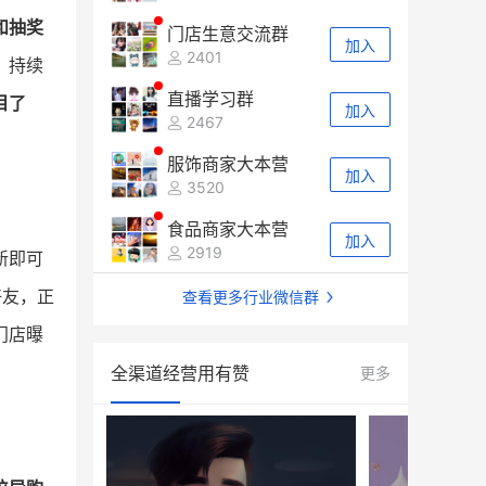
和抽奖
门店生意交流群
加入
2401
，持续
直播学习群
目了
加入
2467
服饰商家大本营
加入
3520
食品商家大本营
加入
2919
新即可
好友，正
查看更多行业微信群
门店曝
全渠道经营用有赞
更多