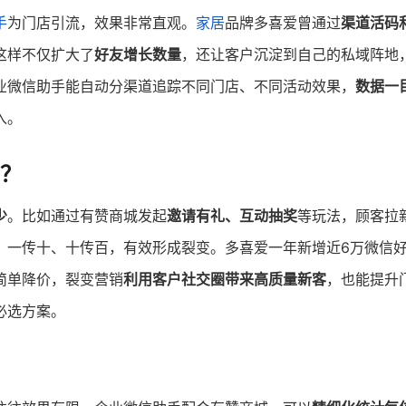
手
为门店引流，效果非常直观。
家居
品牌多喜爱曾通过
渠道活码
这样不仅扩大了
好友增长数量
，还让客户沉淀到自己的私域阵地
业微信助手能自动分渠道追踪不同门店、不同活动效果，
数据一
入。
？
少
。比如通过有赞商城发起
邀请有礼、互动抽奖
等玩法，顾客拉
，一传十、十传百，有效形成裂变。多喜爱一年新增近6万微信
简单降价，裂变营销
利用客户社交圈带来高质量新客
，也能提升
必选方案。