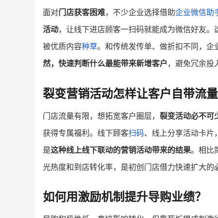
面对
门店获客困难
，不少企业选择借助
企业微信助
活动
，让线下进店顾客一扫码就能成为微信好友。
被优质内容
种草
。和传统发传单、做折扣不同，企
然，快速判断什么最能带来新增客户
，避免冗余投
裂变营销活动怎样让客户自带流量
门店流量有限，想拓宽客户圈层，
裂变活动必不可
获得专属福利。线下顾客
扫码
、线上分享活动卡片
是
这种线上线下联动的营销活动带来的结果
。相比
光热度和到店转化率，是初创门店借力快速扩大的
如何用激励机制提升导购业绩？