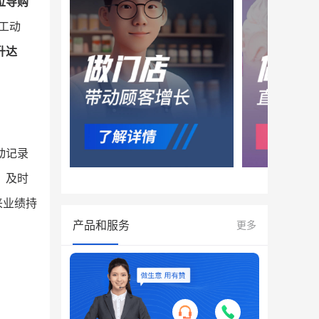
位导购
工动
升达
动记录
，及时
来业绩持
产品和服务
更多