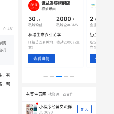
城
谦益香畴旗舰店
白帝
粮油米面
小吃快
00
30
2000
2
%
万
万
万人
会员的客单价提升
私域粉丝
私域全年GMV
企业微信半年拉
481
万
私域生态农业范本
奶企靠企业微
有赞破局新
IT精英回乡种地，撬动2000万生
私域样本打法
导购
意！
靠企业微信实现
励机
查看详情
查看详情
性，有
略，帮
有赞生意圈
找资源、谈合作
小程序经营交流群
加入
3693