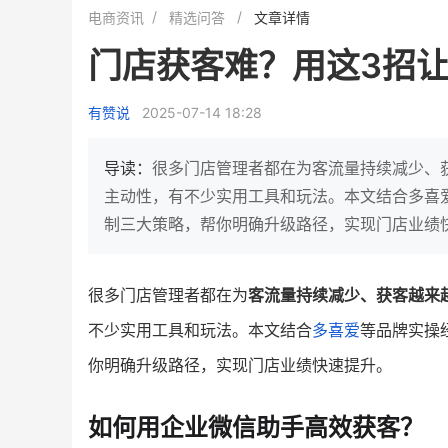
白帝牛奶旗舰店
小鹿蓝蓝会员
电商资讯
精选问答
文章详情
小吃快餐
休闲零食
门店获客难？用这3招
2
900
80%
7900
万人
万
+
企业微信半年拉新
年销售额
复购率
一季度营
有赞说
2025-07-14 18:28
奶企靠企业微信销售额翻8倍
国民品牌副线的私域大
私域样本打法！新希望白帝乳业
三只松鼠旗下的网红婴儿
导读：
很多门店管理者都在为客流量持续减少、
靠企业微信实现销售额翻 8 倍！
牌，22天便拿下类目第一
主动性，有不少实用工具和玩法。本文结合多喜
制三大策略，帮你明确升级路径，实现门店业绩
查看详情
查看详情
很多门店管理者都在为
客流量持续减少、获客越来
不少实用工具和玩法。本文结合
多喜爱
等品牌实操
你明确升级路径，实现门店业绩快速提升。
如何用企业微信助手高效获客？