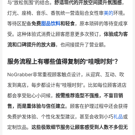
与“放松氛围”的结合。
舒适现代的开放空间提升氛围感
，
灯光、座椅、音乐、香氛统一营造贴合女性审
美的
环境。
等待区配备
免费
甜品
饮料
和轻食
，原本琐碎的等待变成享
受。这种体验式消费让顾客愿意更多次预订，
体验成为客
流和口碑提升的放大器
，也间接提升了营业额。
服务流程上有哪些值得复制的“哇哦时刻”？
NoGrabber非常重视顾客触点设计，从迎宾、互动、吹
发到离店，每步都设计有“哇哦时刻”。比如每位顾客进店
都会享受贴心小问候，
按需推荐造型不强推，不盲目销
售，而是重体验与信任建立
。顾客在护理过程中还会获得
免费护发体验、个性化发型建议，甚至会收到小巧
礼品
或
定制饮品。
这些极致细节服务让顾客感受到人数不多但无