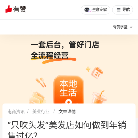
文章
问诊
群聊
学堂
推荐
分享
生意专家
导航
有赞学堂
有赞说增长
私域日历
增长方法
有赞说案例拆解
有赞专家说
有赞成功案例
新零售最佳实践
面对面聊增长
电商资讯
美业行业
文章详情
有赞春季发布会
实干家直播间
“只吹头发”美发店如何做到年销
新零售大会
新零售茶会
售过亿？