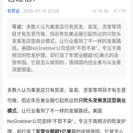
新零售私享会
门店经营增长公开课
有赞说
2025-07-10 22:08
10.5k
179
AllValue
战略合作
导读：
多数人认为美发店只有剪发、染发、烫发等项
目才有生意可做，但近年在美业圈引起热议的只吹头
增长产品指南
发美发店型商业模式，让行业看到了不一样的发展路
径。美国NoGrabber公司坚持“不剪不染”，专注于高
智库
产品场景库
频次的吹发护理，却打造了年营业额超1亿美元的连
产品更新动态
帮助中心
锁帝国。它是怎么做到的，值得国内创业者与从业者
深度借鉴。
行业洞察
品牌消费观
行业报告
多数人认为美发店只有剪发、染发、烫发等项目才有生意
可做，但近年在美业圈引起热议的
只吹头发美发店型商业
新零售资讯
模式
，让行业看到了不一样的发展路径。美国
培训课程
NoGrabber公司坚持“不剪不染”，专注于高频次的吹发护
私域课程
新零售内参
理，却打造了
年营业额超1亿美元
的连锁帝国。它是怎么