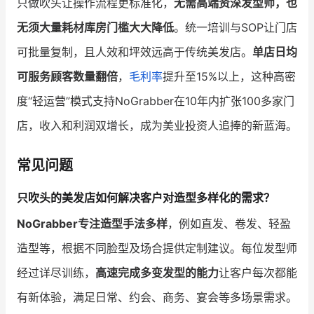
只做吹头让操作流程更标准化，
无需高端资深发型师，也
无须大量耗材库房门槛大大降低
。统一培训与SOP让门店
可批量复制，且人效和坪效远高于传统美发店。
单店日均
可服务顾客数量翻倍
，
毛利率
提升至15%以上，这种高密
度“轻运营”模式支持NoGrabber在10年内扩张100多家门
店，收入和利润双增长，成为美业投资人追捧的新蓝海。
常见问题
只吹头的美发店如何解决客户对造型多样化的需求？
NoGrabber专注造型手法多样
，例如直发、卷发、轻盈
造型等，根据不同脸型及场合提供定制建议。每位发型师
经过详尽训练，
高速完成多变发型的能力
让客户每次都能
有新体验，满足日常、约会、商务、宴会等多场景需求。