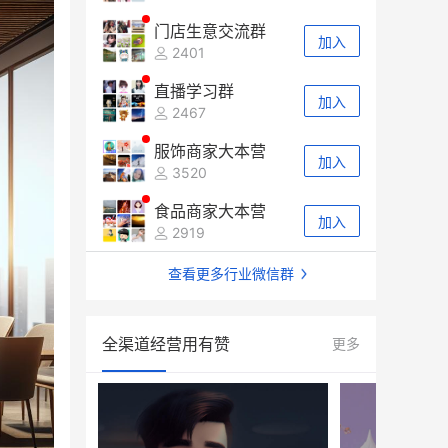
门店生意交流群
加入
2401
直播学习群
加入
2467
服饰商家大本营
加入
3520
食品商家大本营
加入
2919
查看更多行业微信群
全渠道经营用有赞
更多