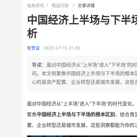
白帝牛奶旗舰店
小鹿蓝蓝会员
电商资讯
精选问答
文章详情
小吃快餐
休闲零食
中国经济上半场与下半
2
900
80%
7900
万人
万
+
析
企业微信半年拉新
年销售额
复购率
一季度营
奶企靠企业微信销售额翻8倍
国民品牌副线的私域大
有赞说
2025-07-10 21:38
私域样本打法！新希望白帝乳业
三只松鼠旗下的网红婴儿
靠企业微信实现销售额翻 8 倍！
牌，22天便拿下类目第一
导读：
面对中国经济从“上半场”进入“下半场”
查看详情
查看详情
问。本文将聚焦中国经济上半场与下半场的根本
心的是资产配置、企业转型还是城市发展，这些
面对中国经济从“上半场”进入“下半场”的时代变化，
聚焦
中国经济上半场与下半场的根本区别
，结合真
置、企业转型还是城市发展，这些洞察都能为你的