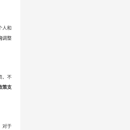
个人和
向
调整
资、不
政策支
。对于