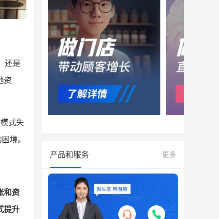
，还是
地资
”模式失
的困境。
产品和服务
更多
胀和资
式提升