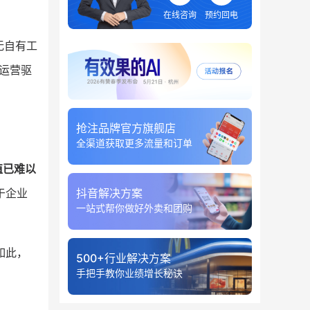
在线咨询
预约回电
无自有工
“运营驱
抢注品牌官方旗舰店
全渠道获取更多流量和订单
值已难以
于企业
抖音解决方案
一站式帮你做好外卖和团购
如此，
500+行业解决方案
手把手教你业绩增长秘诀