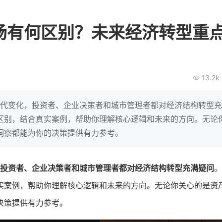
BEIESTATE贝易品牌
龙贝莱商
女装
商城
场有何区别？未来经济转型重
母婴
200
2
万
万
1
2
收
月销
top
亿元
类目销售额
年度GMV
爆发
发力私域月销200
13.2k
有货源没流量？母婴馆如何破局
辅食品
这家女装连锁如何借
零售？
他只用7年做到平台销冠，转战私
域如何破局？
的时代变化，投资者、企业决策者和城市管理者都对经济结构转型
查看详情
区别，结合真实案例，帮助你理解核心逻辑和未来的方向。无论
查看详情
洞察都能为你的决策提供有力参考。
投资者、企业决策者和城市管理者都对经济结构转型充满疑问
。
实案例，帮助你理解核心逻辑和未来的方向。无论你关心的是资
决策提供有力参考。