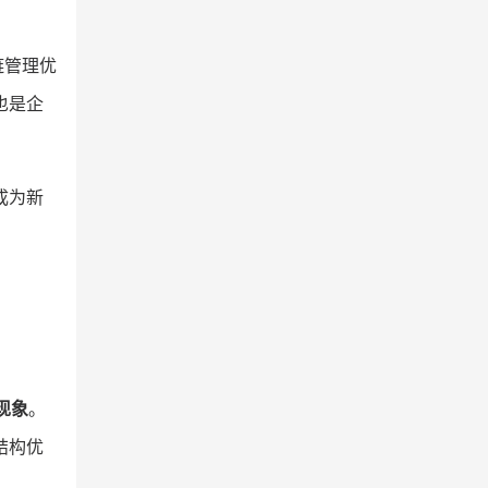
链管理优
也是企
成为新
现象
。
结构优