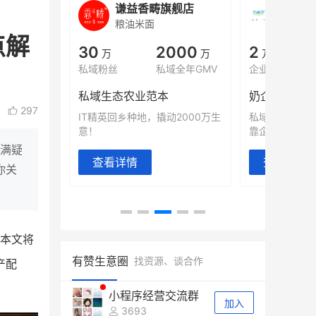
城
谦益香畴旗舰店
白帝
粮油米面
小吃快
点解
00
30
2000
2
%
万
万
万人
会员的客单价提升
私域粉丝
私域全年GMV
企业微信半年拉
万
私域生态农业范本
奶企靠企业微
297
有赞破局新
IT精英回乡种地，撬动2000万生
私域样本打法
意！
靠企业微信实现
充满疑
查看详情
查看详情
你关
本文将
有赞生意圈
找资源、谈合作
产配
小程序经营交流群
加入
3693