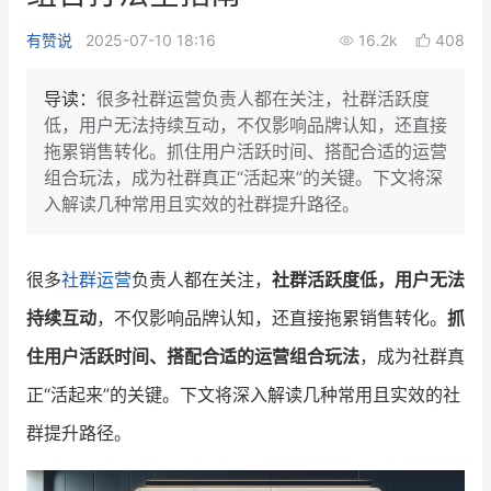
新零售私享会
门店经营增长公开课
有赞说
2025-07-10 18:16
16.2k
408
AllValue
战略合作
导读：
很多社群运营负责人都在关注，社群活跃度
低，用户无法持续互动，不仅影响品牌认知，还直接
增长产品指南
拖累销售转化。抓住用户活跃时间、搭配合适的运营
组合玩法，成为社群真正“活起来”的关键。下文将深
智库
产品场景库
入解读几种常用且实效的社群提升路径。
产品更新动态
帮助中心
很多
社群运营
负责人都在关注，
社群活跃度低，用户无法
行业洞察
持续互动
，不仅影响品牌认知，还直接拖累销售转化。
抓
品牌消费观
行业报告
住用户活跃时间、搭配合适的运营组合玩法
，成为社群真
新零售资讯
正“活起来”的关键。下文将深入解读几种常用且实效的社
群提升路径。
培训课程
私域课程
新零售内参