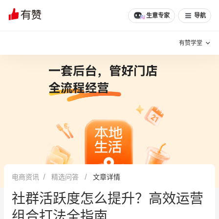
文章
问诊
群聊
学堂
推荐
分享
生意专家
导航
有赞学堂
有赞说增长
私域日历
增长方法
有赞说案例拆解
有赞专家说
有赞成功案例
新零售最佳实践
面对面聊增长
电商资讯
精选问答
文章详情
有赞春季发布会
实干家直播间
社群活跃度怎么提升？高效运营
新零售大会
新零售茶会
组合打法全指南