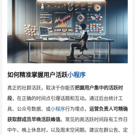
增长俱乐部
增长俱乐部
有赞商盟
商家社区
社群交流
合作共进
入驻有赞
认证代理商
如何精准掌握用户活跃
小程序
认证服务商
设计服务商
真正的社群活跃，取决于你能否
把握用户集中的活跃时
有赞云
数据通服务
段
，在正确的时间点引爆话题和互动。通过后台统计工
具、公众号数据、或
小程序
行为埋点，
运营负责人可精确
获取群成员早晚活跃峰值
。常见的高活跃时间段有工作日
中午、晚上休息时，以及周末空闲期。建议在群公告、定