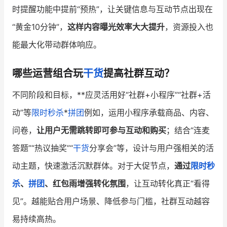
时提醒功能中提前“预热”，让关键信息与互动节点出现在
“黄金10分钟”，
这样内容曝光效率大大提升
，资源投入也
能最大化带动群体响应。
哪些运营组合玩
干货
提高社群互动？
不同阶段和目标，**应灵活用好“社群+小程序”“社群+活
动”等
限时秒杀
*
拼团
例如，运用小程序承载商品、内容、
问卷，
让用户无需跳转即可参与互动和购买
；结合“连麦
答题”“热议抽奖”“
干货
分享会”等，设计与用户强相关的活
动主题，快速激活沉默群体。对于大促节点，
通过
限时秒
杀
、
拼团
、红包雨增强转化氛围
，让互动转化真正“看得
见”。越能贴合用户场景、降低参与门槛，社群互动越容
易持续高热。