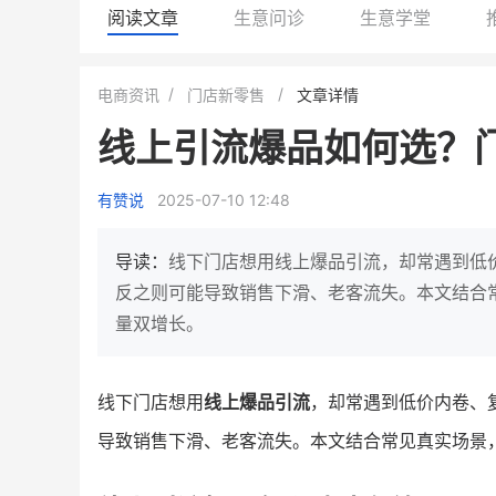
阅读文章
生意问诊
生意学堂
白帝牛奶旗舰店
小鹿蓝蓝会
电商资讯
门店新零售
文章详情
小吃快餐
休闲零食
线上引流爆品如何选？
2
900
80%
79
万
万人
万
+
MV
企业微信半年拉新
年销售额
复购率
一季
有赞说
2025-07-10 12:48
奶企靠企业微信销售额翻8倍
国民品牌副线的私
0万生
私域样本打法！新希望白帝乳业
三只松鼠旗下的网红婴
导读：
线下门店想用线上爆品引流，却常遇到低
靠企业微信实现销售额翻 8 倍！
牌，22天便拿下类目
反之则可能导致销售下滑、老客流失。本文结合
量双增长。
查看详情
查看详情
线下门店想用
线上爆品引流
，却常遇到低价内卷、
导致销售下滑、老客流失。本文结合常见真实场景