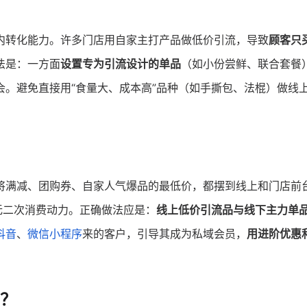
内转化能力。许多门店用自家主打产品做低价引流，导致
顾客只
法是：一方面
设置专为引流设计的单品
（如小份尝鲜、联合套餐
。避免直接用“食量大、成本高”品种（如手撕包、法棍）做线
将满减、团购券、自家人气爆品的最低价，都摆到线上和门店前
无二次消费动力。正确做法应是：
线上低价引流品与线下主力单
抖音
、
微信小程序
来的客户，引导其成为私域会员，
用进阶优惠
？