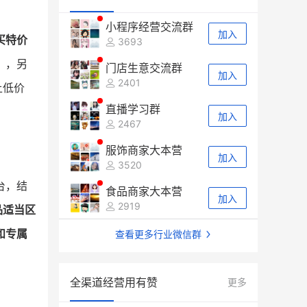
小程序经营交流群
加入
买特价
3693
），另
门店生意交流群
加入
2401
上低价
直播学习群
加入
2467
服饰商家大本营
加入
3520
台，结
食品商家大本营
加入
2919
品适当区
和专属
查看更多行业微信群
全渠道经营用有赞
更多