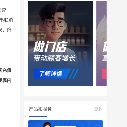
品套
串联消
果，筛
客充值
专属内
产品和服务
更多