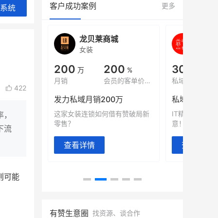
客户成功案例
更多
系统
商城
谦益香畴旗舰店
白
粮油米面
小
200
30
2000
2
%
万
万
万人
会员的客单价提升
私域粉丝
私域全年GMV
422
00万
私域生态农业范本
奶企靠企
何借有赞破局新
IT精英回乡种地，撬动2000万生
私域样本
率，
意！
靠企业微信
下流
查看详情
查看详
则可能
。
有赞生意圈
找资源、谈合作