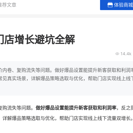
推荐文章
体验商城
员
BEIESTATE贝易品牌
龙贝莱
女装
商城
门店增长避坑全解
母婴
00
200
万
万
1
2
度营收
月销
top
亿元
14.4k
类目销售额
年度GMV
域大爆发
发力私域月销2
有货源没流量？母婴馆如何破局
儿辅食品
这家女装连锁如
价内卷、复购流失等问题。做好爆品设置能提升新客获取和利润
第一
零售？
他只用7年做到平台销冠，转战私
常见真实场景，详解爆品策略选取与优化，帮助门店实现线上线
域如何破局？
查看详情
查看详情
复购流失等问题。
做好爆品设置能提升新客获取和利润率
，反之
，详解爆品策略选取与优化，帮助门店实现线上线下流量双增长