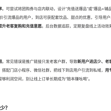
率
。可尝试将团购券与店内联动，设计“充值送爆品”或“爆品+辅
价引流爆品的用户，到店可获配套饮品、甜点的优惠，引导用户
提升老客复购和充值意愿
。后台数据追踪，定期复盘线上活动效
限
。常见错误是推广链接只发老客户群，导致
新用户进店少、老
，搭配门店小程序、微信社群，把线下到店用户引流到私域，
用
留够利润空间，别让线上订单长期成为“赔本赚吆喝”。
少？