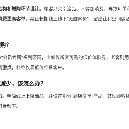
结构和增购环节设计
。顾客只买引流品、不叠加消费，导致每单
消费更高客单
。禁止长期线上线下“无脑同价”，留出让利空间做
购？
与“会员专属”福利区隔，比如仅新客可购的低价体验券，老客则
刺激点
，杜绝仅靠低价维系客户。
减少，该怎么办？
力
。精简线上上架商品，并设置部分“到店专享”产品，鼓励顾客
消费频率。