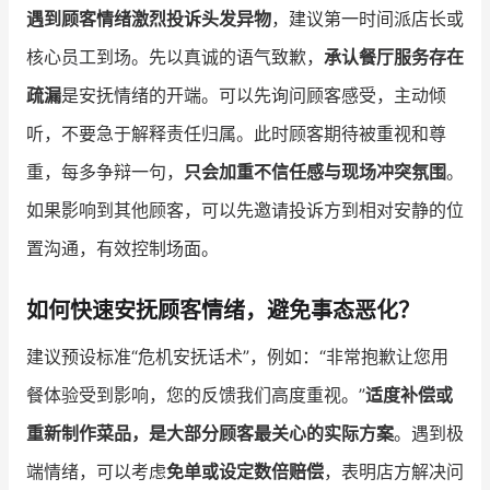
遇到顾客情绪激烈投诉头发异物
，建议第一时间派店长或
增长俱乐部
核心员工到场。先以真诚的语气致歉，
承认餐厅服务存在
疏漏
是安抚情绪的开端。可以先询问顾客感受，主动倾
增长俱乐部
有赞商盟
听，不要急于解释责任归属。此时顾客期待被重视和尊
商家社区
社群交流
重，每多争辩一句，
只会加重不信任感与现场冲突氛围
。
合作共进
如果影响到其他顾客，可以先邀请投诉方到相对安静的位
置沟通，有效控制场面。
入驻有赞
认证代理商
认证服务商
设计服务商
如何快速安抚顾客情绪，避免事态恶化？
有赞云
数据通服务
建议预设标准“危机安抚话术”，例如：“非常抱歉让您用
餐体验受到影响，您的反馈我们高度重视。”
适度补偿或
重新制作菜品，是大部分顾客最关心的实际方案
。遇到极
端情绪，可以考虑
免单或设定数倍赔偿
，表明店方解决问