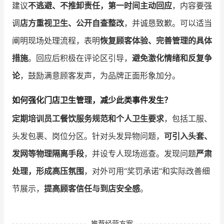
建议
不逃避、不推卸责任，第一时间主动回应
，内容要强
调
店方重视卫生、公开自查整改
，并诚恳致歉。可以适当
阐明现场处理流程，表明
恢复顾客体验、完善管理的具体
措施
。回应后积极在评论区引导，
避免激化情绪和反复争
论
，鼓励满意顾客发声，为品牌正面形象加分。
如何强化门店卫生管理，减少此类事件发生？
定期培训员工餐饮服务规范和个人卫生要求
，包括工服、
头发包裹、岗位分区。针对头发异物问题，
可引入头套、
发网等物理隔离手段
，并设专人现场巡查。发现问题
严肃
处理，形成高压氛围
，对外可用“奖罚承诺”和实际改善细
节展示，
提高顾客信任与到店安全感
。
推荐经营方案