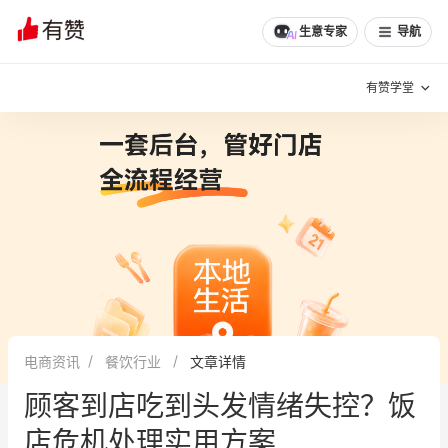
生意专家
导航
有赞学堂
有赞说增长
私域日历
增长方法
有赞说案例拆解
有赞专家说
有赞成功案例
新零售最佳实践
面对面聊增长
电商资讯
餐饮行业
文章详情
有赞春季发布会
实干家直播间
顾客到店吃到头发情绪失控？饭
新零售大会
新零售茶会
店危机处理实用方案