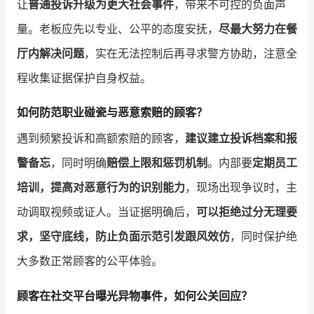
让
普通投诉升级为更大社会事件
，带来不可控的负面声
量。老板应先以专业、公平的态度安抚，
尽最大努力在餐
厅内解决问题
，实在无法控制后再寻求警方协助，注意全
程收集证据保护自身权益。
如何防范职业碰瓷与恶意索赔的顾客？
遇到频繁投诉和高额索赔的顾客，
建议建立投诉档案和报
警备忘
，同时明确
赔偿上限和惩罚机制
。内部要
定期员工
培训，提高对恶意行为的识别能力
，现场出现争议时，主
动调取视频或证人。当证据明确后，
可以拒绝过分无理要
求，坚守底线，防止负面示范引发跟风效仿
，同时保护绝
大多数正常顾客的公平体验。
顾客在社交平台曝光异物事件，如何公关回应？