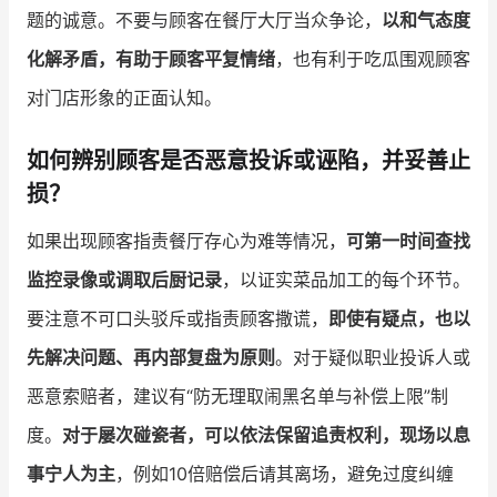
题的诚意。不要与顾客在餐厅大厅当众争论，
以和气态度
化解矛盾，有助于顾客平复情绪
，也有利于吃瓜围观顾客
对门店形象的正面认知。
如何辨别顾客是否恶意投诉或诬陷，并妥善止
损？
如果出现顾客指责餐厅存心为难等情况，
可第一时间查找
监控录像或调取后厨记录
，以证实菜品加工的每个环节。
要注意不可口头驳斥或指责顾客撒谎，
即使有疑点，也以
先解决问题、再内部复盘为原则
。对于疑似职业投诉人或
恶意索赔者，建议有“防无理取闹黑名单与补偿上限”制
度。
对于屡次碰瓷者，可以依法保留追责权利，现场以息
事宁人为主
，例如10倍赔偿后请其离场，避免过度纠缠