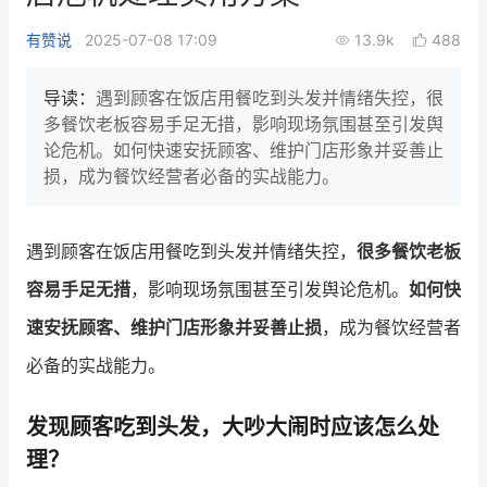
新零售私享会
门店经营增长公开课
有赞说
2025-07-08 17:09
13.9k
488
AllValue
战略合作
导读：
遇到顾客在饭店用餐吃到头发并情绪失控，很
多餐饮老板容易手足无措，影响现场氛围甚至引发舆
增长产品指南
论危机。如何快速安抚顾客、维护门店形象并妥善止
损，成为餐饮经营者必备的实战能力。
智库
产品场景库
产品更新动态
帮助中心
遇到顾客在饭店用餐吃到头发并情绪失控，
很多餐饮老板
行业洞察
容易手足无措
，影响现场氛围甚至引发舆论危机。
如何快
速安抚顾客、维护门店形象并妥善止损
，成为餐饮经营者
品牌消费观
行业报告
必备的实战能力。
新零售资讯
发现顾客吃到头发，大吵大闹时应该怎么处
培训课程
理？
私域课程
新零售内参