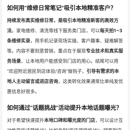
如何用“维修日常笔记”吸引本地精准客户？
增长俱乐部
持续发布真实维修日常，是吸引本地精准新客的高效方
增长俱乐部
有赞商盟
法
。家电维修、清洗等线下服务类门店，可以
每天拍1~3
商家社区
社群交流
条维修实录
，用手机记录现场实操、客户趣事、疑难解答
等。内容不要刻意营销，重点在于展现
专业技术和真实服
合作共进
务场景
，让本地用户能感受到门店的用心。结尾可以用
入驻有赞
认证代理商
“欢迎附近居民到店体验/咨询”做钩子，
引导有需求的本
认证服务商
设计服务商
地人主动留言或进店咨询
，这类转化效果通常比单纯发优
惠信息好很多。
有赞云
数据通服务
如何通过“话题挑战”活动提升本地话题曝光？
对于希望快速提升
本地口碑和曝光度的门店
，可以设计互