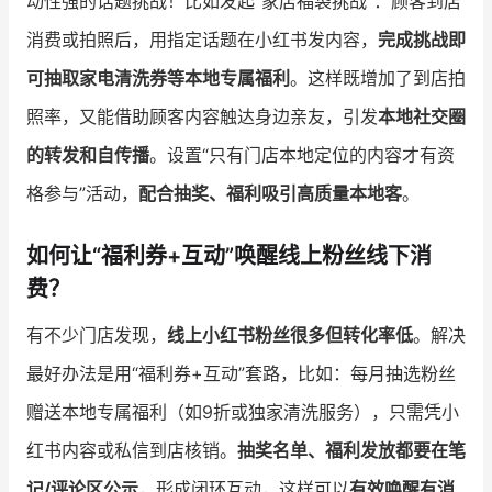
动性强的话题挑战！比如发起“家店福袋挑战”：顾客到店
消费或拍照后，用指定话题在小红书发内容，
完成挑战即
可抽取家电清洗券等本地专属福利
。这样既增加了到店拍
照率，又能借助顾客内容触达身边亲友，引发
本地社交圈
的转发和自传播
。设置“只有门店本地定位的内容才有资
格参与”活动，
配合抽奖、福利吸引高质量本地客
。
如何让“福利券+互动”唤醒线上粉丝线下消
费？
有不少门店发现，
线上小红书粉丝很多但转化率低
。解决
最好办法是用“福利券+互动”套路，比如：每月抽选粉丝
赠送本地专属福利（如9折或独家清洗服务），只需凭小
红书内容或私信到店核销。
抽奖名单、福利发放都要在笔
记/评论区公示
，形成闭环互动，这样可以
有效唤醒有消