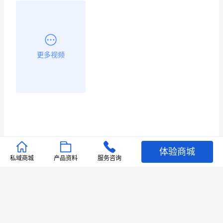
更多视频
体验商城
推荐文章
私域商城
产品资料
服务咨询
查看更多
店铺护航
有赞安心入驻 服务中断赔偿102.4倍