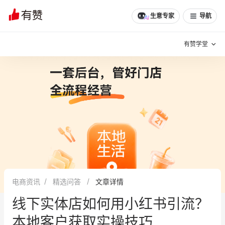
文章
问诊
群聊
学堂
推荐
分享
生意专家
导航
有赞学堂
有赞说增长
私域日历
增长方法
有赞说案例拆解
有赞专家说
有赞成功案例
新零售最佳实践
面对面聊增长
电商资讯
精选问答
文章详情
有赞春季发布会
实干家直播间
线下实体店如何用小红书引流？
新零售大会
新零售茶会
本地客户获取实操技巧