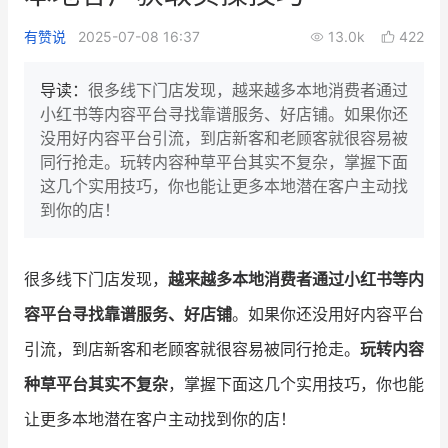
新零售私享会
门店经营增长公开课
有赞说
2025-07-08 16:37
13.0k
422
AllValue
战略合作
导读：
很多线下门店发现，越来越多本地消费者通过
小红书等内容平台寻找靠谱服务、好店铺。如果你还
增长产品指南
没用好内容平台引流，到店新客和老顾客就很容易被
同行抢走。玩转内容种草平台其实不复杂，掌握下面
智库
产品场景库
这几个实用技巧，你也能让更多本地潜在客户主动找
产品更新动态
帮助中心
到你的店！
行业洞察
很多线下门店发现，
越来越多本地消费者通过小红书等内
品牌消费观
行业报告
容平台寻找靠谱服务、好店铺
。如果你还没用好内容平台
新零售资讯
引流，到店新客和老顾客就很容易被同行抢走。
玩转内容
种草平台其实不复杂
，掌握下面这几个实用技巧，你也能
培训课程
让更多本地潜在客户主动找到你的店！
私域课程
新零售内参