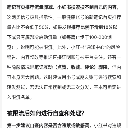
笔记首页推荐流量骤减、小红书搜索搜不到自己的内容
，
这两类信号极具指示性。一般健康账号的新笔记首页推荐
量占比不会低于50%，如果发现
推荐比例下滑到10%以
下
或只有底部冷启动流量（如每篇止步于100-200浏
览），说明可能被限流。此外，小红书“通知中心”的风险
警告、内容整改等推送直接证明账号被平台关注。还有一
种隐蔽情况是
笔记互动（点赞、收藏、评论）骤降
，但内
容本身无大问题。这时建议用小号或朋友账号进行搜索和
转发测试，若无法正常搜到或无二次分发，基本可断定进
入限流名单。
被限流后如何进行自查和处理？
第一步建议自查内容是否含违禁或敏感词
，小红书对违规