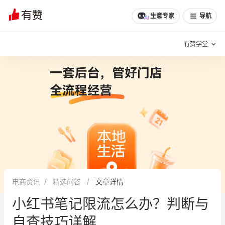
生意专家
导航
有赞学堂
有赞说增长
私域日历
增长方法
有赞说案例拆解
有赞专家说
有赞成功案例
新零售最佳实践
面对面聊增长
电商资讯
精选问答
文章详情
有赞春季发布会
实干家直播间
小红书笔记限流怎么办？判断与
新零售大会
新零售茶会
自查技巧详解