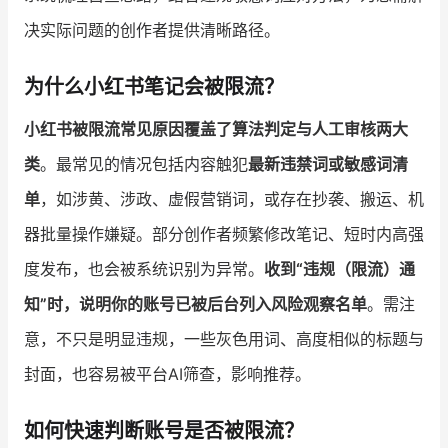
决实际问题的创作者提供清晰路径。
增长俱乐部
为什么小红书笔记会被限流？
增长俱乐部
有赞商盟
小红书被限流常见原因覆盖了算法判定与人工审核两大
商家社区
社群交流
类
。最常见的情况包括内容触犯
最新违禁词或敏感词清
合作共进
单
，如涉黄、涉政、虚假营销词，或存在抄袭、搬运、机
入驻有赞
认证代理商
器批量操作嫌疑。部分创作者频繁修改笔记、短时内高强
度发布，也会被系统识别为异常。
收到“违规（限流）通
认证服务商
设计服务商
知”时，说明你的账号已被后台列入风险观察名单
。需注
有赞云
数据通服务
意，不只是明显违规，一些灰色用词、高度相似的标题与
封面，也容易被平台AI筛查，影响推荐。
如何快速判断账号是否被限流？