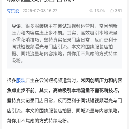
新零售私享会
门店经营增长公开课
有赞说
2025-07-08 16:27
13.9k
361
AllValue
战略合作
导读：
很多服装店主在尝试短视频运营时，常因创新
压力和内容焦虑止步不前。其实，高效吸引本地流量
增长产品指南
不需花哨技巧，坚持真实记录门店日常，反而更利于
同城短视频曝光与门店引流。本文将围绕服装店拍
智库
产品场景库
摄、同城流量与内容策略，帮你用不焦虑的方式持续
产品更新动态
帮助中心
吸粉。
行业洞察
很多
服装
店主在尝试短视频运营时，
常因创新压力和内容
品牌消费观
行业报告
焦虑止步不前
。其实，
高效吸引本地流量不需花哨技巧
，
新零售资讯
坚持真实记录门店日常，反而更利于同城短视频曝光与门
店引流。本文将围绕服装店拍摄、同城流量与内容策略，
培训课程
帮你用不焦虑的方式持续吸粉。
私域课程
新零售内参