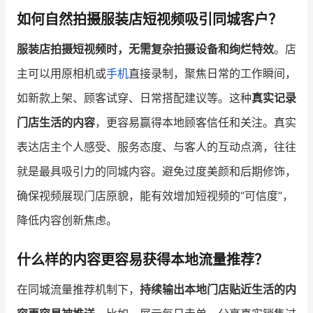
如何自然拍摄服装店短视频吸引同城客户？
增长俱乐部
服装店拍摄短视频时，无需复杂拍摄设备和绚烂特效
。店
增长俱乐部
有赞商盟
主可以用原相机或
手机
直接录制，聚焦日常的工作瞬间，
商家社区
社群交流
如新款上架、顾客试穿、日常搭配建议等。这种
真实记录
门店生活的内容
，更容易赢得本地顾客信任和关注。真实
合作共进
表达店主个人感受、服务态度、与客人的互动点滴，往往
入驻有赞
认证代理商
就是最具吸引力的同城内容。避免过度美颜和后期修饰，
认证服务商
设计服务商
确保视频展现门店原貌，能有效增加短视频的“可信度”，
降低内容创新焦虑。
有赞云
数据通服务
什么样的内容更容易获得本地流量推荐？
在同城流量推荐机制下，
持续输出本地门店贴近生活的内