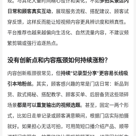
现。与其花大量时间精心设计和美化，不如
多拍实景店内
日常和顾客真实互动
，展现服务流程、搭配建议、顾客试
穿反馈，这样反而能让短视频内容更具辨识度和辨真性。
平台推荐也越来越偏向生活化、自然流量内容，不建议频
繁剪辑或强行追逐热点。
没有创新点和内容瓶颈如何持续涨粉？
内容创新瓶颈很常见，但
持续“记录型分享”更容易长线吸
引本地粉丝
。其实，顾客感兴趣的常是门店日常：新品到
货、款式揭秘、搭配教学、顾客买单、后厨备货这些琐碎
场景
都是可以重复输出的视频选题
。甚至，固定一两个形
式，比如日走单记录或顾客满意瞬间，根据门店实际拍摄
就好。如果担心无话可拍，可用简短口播介绍产品、顺带