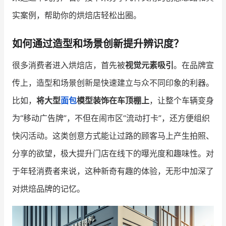
实案例，帮助你的烘焙店轻松出圈。
增长俱乐部
如何通过造型和场景创新提升辨识度？
增长俱乐部
有赞商盟
很多消费者进入烘焙店，首先被
视觉元素吸引
。在品牌宣
商家社区
社群交流
传上，造型和场景创新是快速建立与众不同印象的利器。
合作共进
比如，
将大型
面包
模型装饰在车顶棚上
，让整个车辆变身
入驻有赞
认证代理商
为“移动广告牌”，不但在闹市区“流动打卡”，还方便组织
快闪活动。这类创意方式能让过路的顾客马上产生拍照、
认证服务商
设计服务商
分享的欲望，极大提升门店在线下的曝光度和趣味性。对
有赞云
数据通服务
于年轻消费者来说，这种新奇有趣的体验，无形中加深了
对烘焙品牌的记忆。