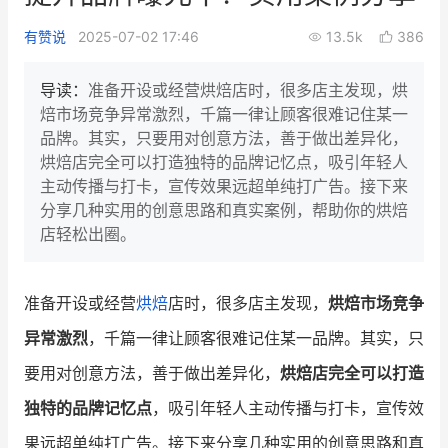
新零售私享会
门店经营增长公开课
有赞说
2025-07-02 17:46
13.5k
386
AllValue
战略合作
导读：
准备开设或经营烘焙店时，很多店主发现，烘
焙市场竞争异常激烈，千篇一律让顾客很难记住某一
增长产品指南
品牌。其实，只要用对创意方法，善于做出差异化，
烘焙店完全可以打造独特的品牌记忆点，吸引年轻人
智库
产品场景库
主动传播与打卡，宣传效果远超单纯打广告。接下来
产品更新动态
帮助中心
分享几种实用的创意思路和真实案例，帮助你的烘焙
店轻松出圈。
行业洞察
品牌消费观
行业报告
准备开设或经营
烘焙
店时，很多店主发现，
烘焙市场竞争
异常激烈
，千篇一律让顾客很难记住某一品牌。其实，只
新零售资讯
要用对创意方法，善于做出差异化，
烘焙店完全可以打造
培训课程
独特的品牌记忆点
，吸引年轻人主动传播与打卡，宣传效
私域课程
新零售内参
果远超单纯打广告。接下来分享几种实用的创意思路和真